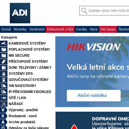
Domů
Novinky
Sortiment
Exkluzivně v ADI
Ceníky
Akce
Hot deals
Školen
Kategorie
KAMEROVÉ SYSTÉMY
POPLACHOVÉ SYSTÉMY
MB SECURE
PŘÍSTUPOVÉ SYSTÉMY
DOM. TELEFONY / ZÁMKY
SYSTÉMY EPS
OZVUČOVACÍ SYSTÉMY
SW NADSTAVBY
IP PŘEVODNÍKY/DOHLED
SÍTĚ / LAN
NÁŘADÍ
Výprodej - použité
Rozbalené - nové
Archiv produktů
Odměny za Vaše nákupy