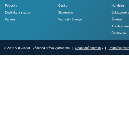
Pobočky
Česko
Hot deals
Dodávky a služby
Slovensko
Exkluzivně 
Kariéra
Východní Evropa
Školení
ADI Academ
Úschovna
© 2026 ADI Global - Všechna práva vyhrazena. |
Obchodní podmínky
|
Podmínky we