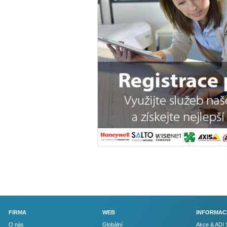
FIRMA
WEB
INFORMAC
O nás
Globální
Akce & ADI 