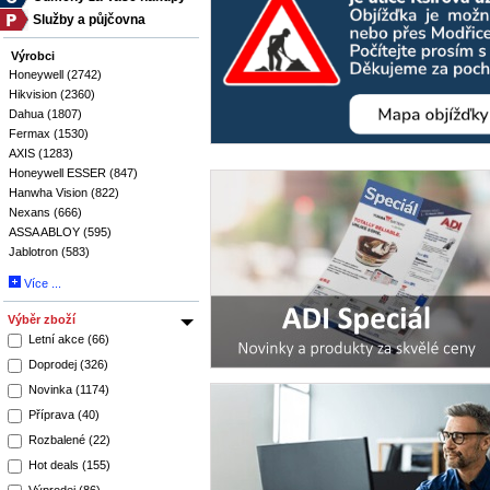
Služby a půjčovna
Výrobci
Honeywell (2742)
Hikvision (2360)
Dahua (1807)
Fermax (1530)
AXIS (1283)
Honeywell ESSER (847)
Hanwha Vision (822)
Nexans (666)
ASSA ABLOY (595)
Jablotron (583)
Více ...
Výběr zboží
Letní akce (66)
Doprodej (326)
Novinka (1174)
Příprava (40)
Rozbalené (22)
Hot deals (155)