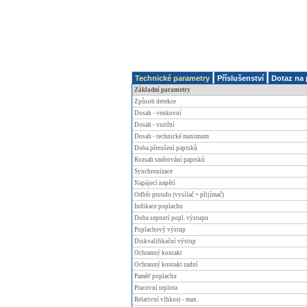
Technické parametry
Příslušenství
Dotaz na 
Základní parametry
Způsob detekce
Dosah - venkovní
Dosah - vnitřní
Dosah - technické maximum
Doba přerušení paprsků
Rozsah směrování paprsků
Synchronizace
Napájecí napětí
Odběr proudu (vysílač + přijímač)
Indikace poplachu
Doba sepnutí popl. výstupu
Poplachový výstup
Diskvalifikační výstup
Ochranný kontakt
Ochranný kontakt zadní
Paměť poplachu
Pracovní teplota
Relativní vlhkost - max.