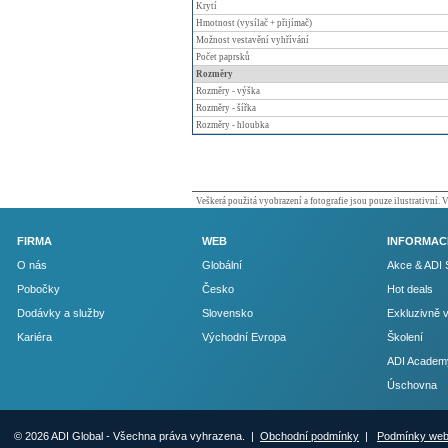
Krytí
Hmotnost (vysílač + přijímač)
Možnost vestavění vyhřívání
Počet paprsků
Rozměry
Rozměry - výška
Rozměry - šířka
Rozměry - hloubka
Veškerá použitá vyobrazení a fotografie jsou pouze ilustrativní.
FIRMA
WEB
INFORMAC
O nás
Globální
Akce & ADI 
Pobočky
Česko
Hot deals
Dodávky a služby
Slovensko
Exkluzivně 
Kariéra
Východní Evropa
Školení
ADI Academ
Úschovna
© 2026 ADI Global - Všechna práva vyhrazena. |
Obchodní podmínky
|
Podmínky we