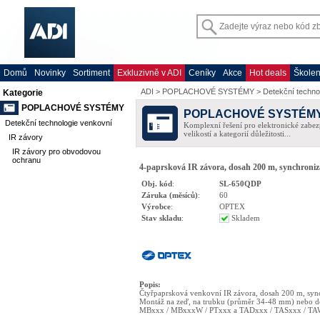
Domů
Novinky
Sortiment
Exkluzivně v ADI
Ceníky
Akce
Hot deals
Školen
ADI
>
POPLACHOVÉ SYSTÉMY
>
Detekční techno
Kategorie
POPLACHOVÉ SYSTÉMY
POPLACHOVÉ SYSTÉM
Detekční technologie venkovní
Komplexní řešení pro elektronické zabez
velikostí a kategorií důležitosti...
IR závory
IR závory pro obvodovou
ochranu
4-paprsková IR závora, dosah 200 m, synchroniza
Obj. kód
:
SL-650QDP
Záruka (měsíců)
:
60
Výrobce
:
OPTEX
Stav skladu
:
Skladem
Popis
:
Čtyřpaprsková venkovní IR závora, dosah 200 m, syn
Montáž na zeď, na trubku (průměr 34-48 mm) nebo d
MBxxx / MBxxxW / PTxxx a TADxxx / TASxxx / TA