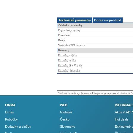
Technické parametry
Dotaz na produkt
Základní parametry
Poplachový výstup
Provedení
Barva
Vestavěné EOL odpory
Rozměry
Rozměry - výška
Rozměry - šířka
Rozměry (Š x V x H)
Rozměry - hloubka
Veškerá použitá vyobrazení a fotografie jsou pouze ilustrativní.
FIRMA
WEB
INFORMAC
O nás
Globální
Akce & ADI 
Pobočky
Česko
Hot deals
Dodávky a služby
Slovensko
Exkluzivně 