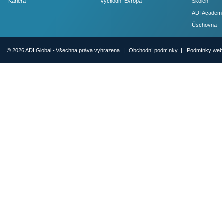
Kariéra
Východní Evropa
Školení
ADI Academ
Úschovna
© 2026 ADI Global - Všechna práva vyhrazena. |
Obchodní podmínky
|
Podmínky we