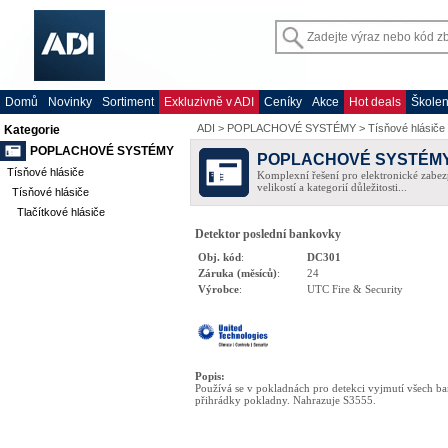
Domů
Novinky
Sortiment
Exkluzivně v ADI
Ceníky
Akce
Hot deals
Školen
ADI
>
POPLACHOVÉ SYSTÉMY
>
Tísňové hlásiče
Kategorie
POPLACHOVÉ SYSTÉMY
POPLACHOVÉ SYSTÉM
Tísňové hlásiče
Komplexní řešení pro elektronické zabez
velikostí a kategorií důležitosti...
Tísňové hlásiče
Tlačítkové hlásiče
Detektor poslední bankovky
Obj. kód
:
DC301
Záruka (měsíců)
:
24
Výrobce
:
UTC Fire & Security
Popis
:
Používá se v pokladnách pro detekci vyjmutí všech b
přihrádky pokladny. Nahrazuje S3555.