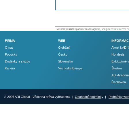
Veškerá použitá vyobrazení a fotografie jsou pouze ilustrativní.
FIRMA
WEB
INFORMAC
O nás
Globální
Akce & ADI 
Pobočky
Česko
Hot deals
Dodávky a služby
Slovensko
Exkluzivně 
Kariéra
Východní Evropa
Školení
ADI Academ
Úschovna
© 2026 ADI Global - Všechna práva vyhrazena. |
Obchodní podmínky
|
Podmínky we