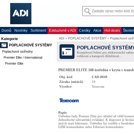
Domů
Novinky
Sortiment
Exkluzivně v ADI
Ceníky
Akce
Hot deals
Školen
ADI
>
POPLACHOVÉ SYSTÉMY
>
Poplachové úst
Kategorie
POPLACHOVÉ SYSTÉMY
POPLACHOVÉ SYSTÉM
Poplachové ústředny
Komplexní řešení pro elektronické zabez
velikostí a kategorií důležitosti...
Premier Elite / International
Premier Elite
PREMIER ELITE 168 ústředna v krytu s transfo
Obj. kód
:
CAD-0049
Záruka (měsíců)
:
24
Výrobce
:
Texecom
Popis
:
Ústředna řady Premier Elite pro střední až větší komerč
Jednoduché uživatelské ovládání. K dispozici je širok
jiných typů klávesnic. Ústřednu lze rozšířit o bezdrát
GSM komunikátor nebo Ethernet komunikátor.