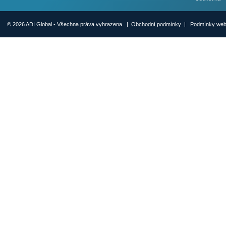
© 2026 ADI Global - Všechna práva vyhrazena. |
Obchodní podmínky
|
Podmínky we