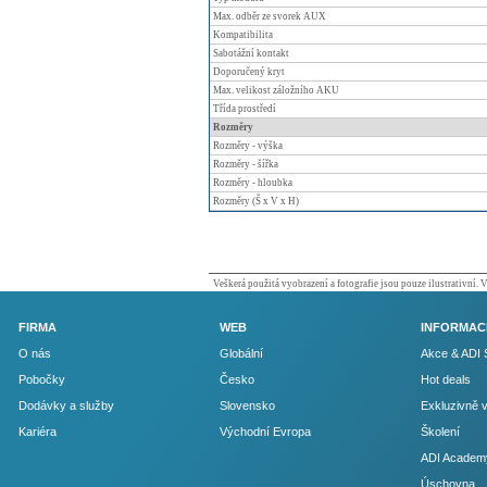
Max. odběr ze svorek AUX
Kompatibilita
Sabotážní kontakt
Doporučený kryt
Max. velikost záložního AKU
Třída prostředí
Rozměry
Rozměry - výška
Rozměry - šířka
Rozměry - hloubka
Rozměry (Š x V x H)
Veškerá použitá vyobrazení a fotografie jsou pouze ilustrativní.
FIRMA
WEB
INFORMAC
O nás
Globální
Akce & ADI 
Pobočky
Česko
Hot deals
Dodávky a služby
Slovensko
Exkluzivně 
Kariéra
Východní Evropa
Školení
ADI Academ
Úschovna