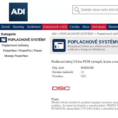
Domů
Novinky
Sortiment
Exkluzivně v ADI
Ceníky
Akce
Hot deals
Školen
ADI
>
POPLACHOVÉ SYSTÉMY
>
Poplachové úst
Kategorie
POPLACHOVÉ SYSTÉMY
POPLACHOVÉ SYSTÉM
Poplachové ústředny
Komplexní řešení pro elektronické zabez
velikostí a kategorií důležitosti...
PowerNeo / PowerPro / Power
Moduly PowerNeo
Posilovací zdroj 1A bez PGM výstupů, krytu a t
Obj. kód
:
HSM2300
Záruka (měsíců)
:
24
Výrobce
:
DSC
Popis
:
Modul zdroje sloužící k posílení napájecí soustavy p
systému. Je nutné jej doplnit o transformátor TRAFO 
PC5002CH, akumulátor UT1240 (4Ah) a sabotážní ko