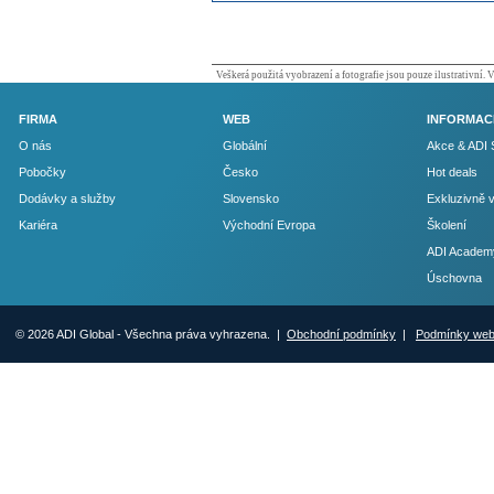
Veškerá použitá vyobrazení a fotografie jsou pouze ilustrativní.
FIRMA
WEB
INFORMAC
O nás
Globální
Akce & ADI 
Pobočky
Česko
Hot deals
Dodávky a služby
Slovensko
Exkluzivně 
Kariéra
Východní Evropa
Školení
ADI Academ
Úschovna
© 2026 ADI Global - Všechna práva vyhrazena. |
Obchodní podmínky
|
Podmínky we