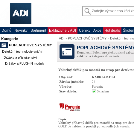
Domů
Novinky
Sortiment
Exkluzivně v ADI
Ceníky
Akce
Hot deals
Školen
ADI
>
POPLACHOVÉ SYSTÉMY
>
Detekční technol
Kategorie
POPLACHOVÉ SYSTÉMY
POPLACHOVÉ SYSTÉM
Detekční technologie vnitřní
Komplexní řešení pro elektronické zabez
velikostí a kategorií důležitosti...
Držáky a příslušenství
Držáky a PLUG-IN moduly
Volitelný držák pro montáž na strop pro detekt
Obj. kód
:
KXBRACKET-C
Záruka (měsíců)
:
24
Výrobce
:
Pyronix
Stav skladu
:
Skladem
Popis
:
Volitelný přídavný držák pro montáž na strop pro det
COLT. Je nabízen k prodeji po jednotlivých kusech.