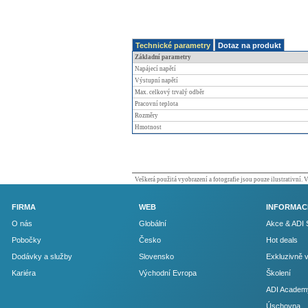
Technické parametry
Dotaz na produkt
Základní parametry
Napájecí napětí
Výstupní napětí
Max. celkový trvalý odběr
Pracovní teplota
Rozměry
Hmotnost
Veškerá použitá vyobrazení a fotografie jsou pouze ilustrativní.
FIRMA
WEB
INFORMAC
O nás
Globální
Akce & ADI 
Pobočky
Česko
Hot deals
Dodávky a služby
Slovensko
Exkluzivně 
Kariéra
Východní Evropa
Školení
ADI Academ
Úschovna