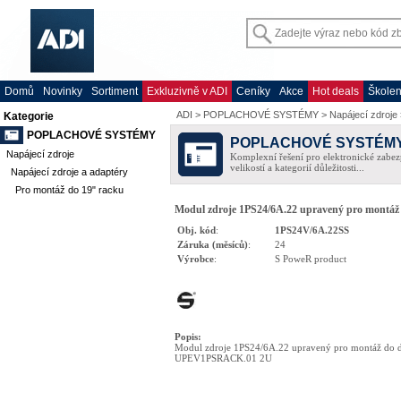
Domů
Novinky
Sortiment
Exkluzivně v ADI
Ceníky
Akce
Hot deals
Školen
ADI
>
POPLACHOVÉ SYSTÉMY
>
Napájecí zdroje
Kategorie
POPLACHOVÉ SYSTÉMY
POPLACHOVÉ SYSTÉM
Napájecí zdroje
Komplexní řešení pro elektronické zabez
velikostí a kategorií důležitosti...
Napájecí zdroje a adaptéry
Pro montáž do 19" racku
Modul zdroje 1PS24/6A.22 upravený pro mont
Obj. kód
:
1PS24V/6A.22SS
Záruka (měsíců)
:
24
Výrobce
:
S PoweR product
Popis
:
Modul zdroje 1PS24/6A.22 upravený pro montáž do 
UPEV1PSRACK.01 2U