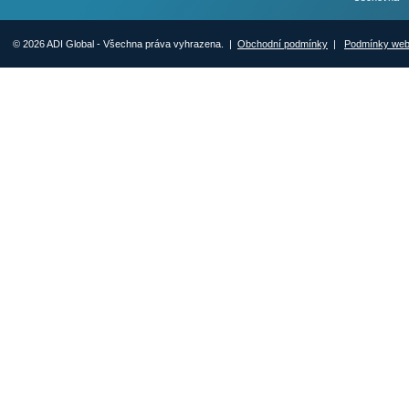
© 2026 ADI Global - Všechna práva vyhrazena. |
Obchodní podmínky
|
Podmínky we