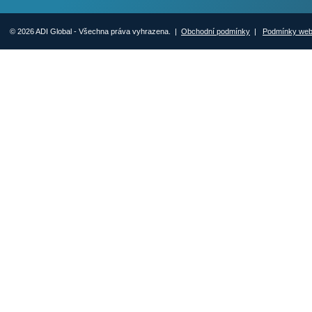
© 2026 ADI Global - Všechna práva vyhrazena. |
Obchodní podmínky
|
Podmínky we