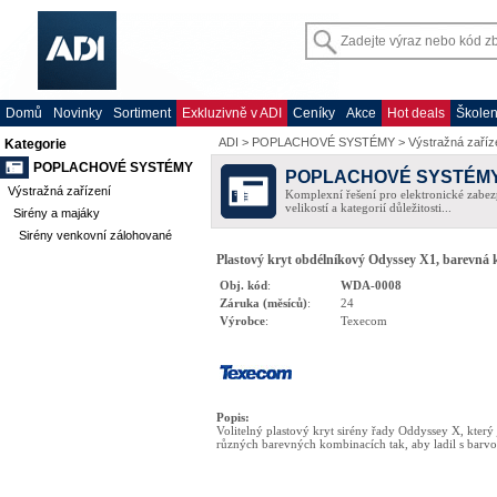
Domů
Novinky
Sortiment
Exkluzivně v ADI
Ceníky
Akce
Hot deals
Školen
ADI
>
POPLACHOVÉ SYSTÉMY
>
Výstražná zaříz
Kategorie
POPLACHOVÉ SYSTÉMY
POPLACHOVÉ SYSTÉM
Výstražná zařízení
Komplexní řešení pro elektronické zabez
velikostí a kategorií důležitosti...
Sirény a majáky
Sirény venkovní zálohované
Plastový kryt obdélníkový Odyssey X1, barevná 
Obj. kód
:
WDA-0008
Záruka (měsíců)
:
24
Výrobce
:
Texecom
Popis
:
Volitelný plastový kryt sirény řady Oddyssey X, který 
různých barevných kombinacích tak, aby ladil s barv