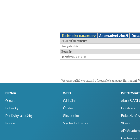
Technické parametry
Alternativní zboží
Dota
Základní parametry
Kompatibilita
Rozměry
Rozměry (Š x V x H)
Veškerá použitá vyobrazení a fotografie jsou pouze ilustrativní.
FIRMA
WEB
INFORMAC
O nás
Globální
Akce & ADI 
Pobočky
Česko
Hot deals
Dodávky a služby
Slovensko
Exkluzivně 
Kariéra
Východní Evropa
Školení
ADI Academ
Úschovna