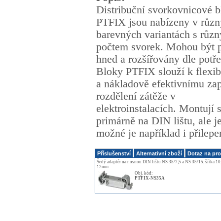
Distribuční svorkovnicové 
PTFIX jsou nabízeny v růz
barevných variantách s růz
počtem svorek. Mohou být 
hned a rozšířovány dle potře
Bloky PTFIX slouží k flexi
a nákladově efektivnímu zap
rozdělení zátěže v
elektroinstalacích. Montují 
primárně na DIN lištu, ale j
možné je například i přilepen
Příslušenství
Alternativní zboží
Dotaz na pr
Šedý adaptér na nosnou DIN lištu NS 35/7,5 a NS 35/15, šířka 1
12mm
Obj. kód:
PTFIX-NS35A