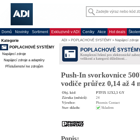
Domů
Novinky
Sortiment
Exkluzivně v ADI
Ceníky
Akce
Hot deals
Školen
ADI
>
POPLACHOVÉ SYSTÉMY
>
Napájecí zdroje
Kategorie
POPLACHOVÉ SYSTÉMY
POPLACHOVÉ SYSTÉM
Napájecí zdroje
Komplexní řešení pro elektronické zabez
velikostí a kategorií důležitosti...
Napájecí zdroje a adaptéry
Příslušenství ke zdrojům
Push-In svorkovnice 500
vodiče průřez 0,14 až 4
Obj. kód
:
PTFIX 12X2,5 GY
Záruka (měsíců)
:
24
Výrobce
:
Phoenix Contact
Stav skladu
:
Skladem
Popis
: