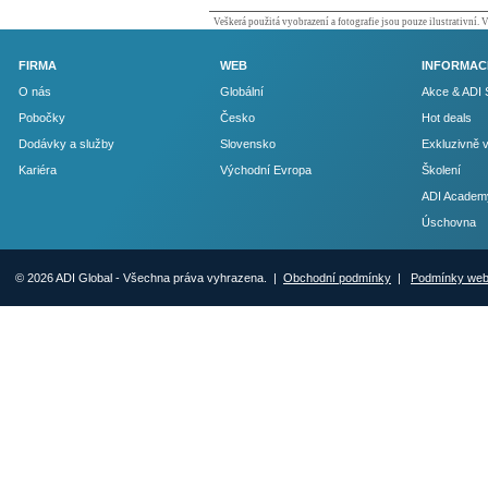
Veškerá použitá vyobrazení a fotografie jsou pouze ilustrativní.
FIRMA
WEB
INFORMAC
O nás
Globální
Akce & ADI 
Pobočky
Česko
Hot deals
Dodávky a služby
Slovensko
Exkluzivně 
Kariéra
Východní Evropa
Školení
ADI Academ
Úschovna
© 2026 ADI Global - Všechna práva vyhrazena. |
Obchodní podmínky
|
Podmínky we