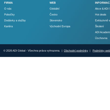
FIRMA
WEB
INFORMAC
O nás
Globální
Akce & ADI 
Pobočky
Česko
Hot deals
Dodávky a služby
Slovensko
Exkluzivně 
Kariéra
Východní Evropa
Školení
ADI Academ
Úschovna
© 2026 ADI Global - Všechna práva vyhrazena. |
Obchodní podmínky
|
Podmínky we