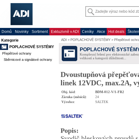
Domů
Novinky
Sortiment
Exkluzivně v ADI
Ceníky
Akce
Hot deals
Školen
ADI
>
POPLACHOVÉ SYSTÉMY
>
Přepěťové ochr
Kategorie
POPLACHOVÉ SYSTÉMY
POPLACHOVÉ SYSTÉM
Přepěťové ochrany
Komplexní řešení pro elektronické zabez
velikostí a kategorií důležitosti...
Sběrnicové a signálové ochrany
Dvoustupňová přepěťová 
linek 12VDC, max.2A, 
Obj. kód
:
BDM-012-V/1-FR2
Záruka (měsíců)
:
24
Výrobce
:
SALTEK
Popis
:
Svodič bleskových proudů s