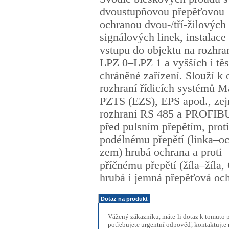
dvoustupňovou přepěťovou
ochranou dvou-/tří-žilových
signálových linek, instalace
vstupu do objektu na rozhra
LPZ 0–LPZ 1 a vyšších i tě
chráněné zařízení. Slouží k
rozhraní řídicích systémů 
PZTS (EZS), EPS apod., ze
rozhraní RS 485 a PROFIB
před pulsním přepětím, proti
podélnému přepětí (linka–o
zem) hrubá ochrana a proti
příčnému přepětí (žíla–žíla
hrubá i jemná přepěťová oc
Dotaz na produkt