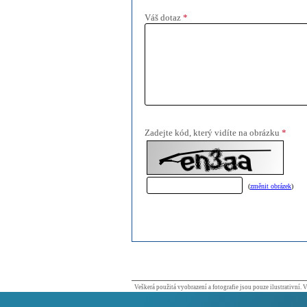
Veškerá použitá vyobrazení a fotografie jsou pouze ilustrativní.