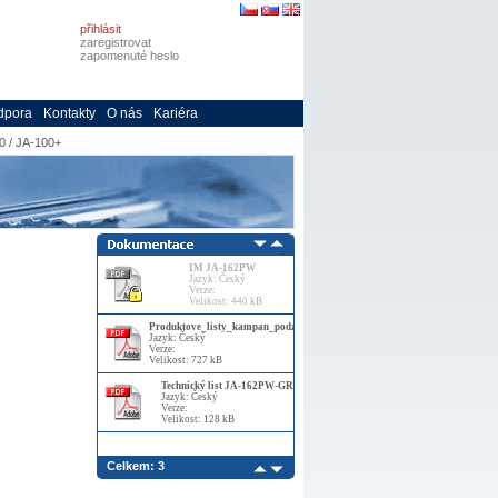
přihlásit
zaregistrovat
zapomenuté heslo
dpora
Kontakty
O nás
Kariéra
0 / JA-100+
IM JA-162PW
Jazyk: Český
Verze:
Velikost: 440 kB
Produktove_listy_kampan_podzim_2023
Jazyk: Český
Verze:
Velikost: 727 kB
Technický list JA-162PW-GR
Jazyk: Český
Verze:
Velikost: 128 kB
Celkem: 3