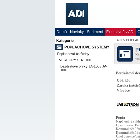
Domů
Novinky
Sortiment
Exkluzivně v ADI
C
ADI
>
POPLAC
Kategorie
POPLACHOVÉ SYSTÉMY
P
Poplachové ústředny
Kom
vel
MERCURY / JA-100+
Bezdrátové prvky JA-100 / JA-
100+
Bezdrátový de
Obj. kód
:
Záruka (měsíců
Výrobce
:
Popis
:
Napájení: 2x li
Upozornění: Bate
Komunikační fr
Komunikační dos
Úhel detekce/det