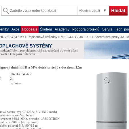
Všechno zboží
eníky
Akce
Hot deals
Školení
Academy
Podpora projektů
Servis
Tech. po
HOVÉ SYSTÉMY
>
Poplachové ústředny
>
MERCURY / JA-100+
>
Bezdrátové prvky JA-10
OPLACHOVÉ SYSTÉMY
plexní řešení pro elektronické zabezpečení objektů všech
ikostí a kategorií důležitosti...
signový duální PIR a MW detektor šedý s dosahem 12m
JA-162PW-GR
)
:
24
Jablotron
thiová baterie, typ CR123A (3 V/1500 mAh)
rie nejsou součástí balení
ekvence: 868,1 MHz, protokol JABLOTRON
ah: cca 300 m (volný terén)
ekční pokrytí PIR: 90°/12 m