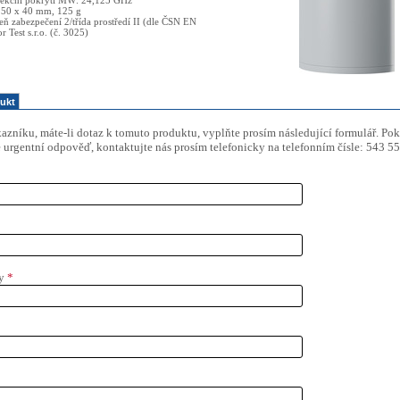
tekční pokrytí MW: 24,125 GHz
150 x 40 mm, 125 g
peň zabezpečení 2/třída prostředí II (dle ČSN EN
 Test s.r.o. (č. 3025)
ukt