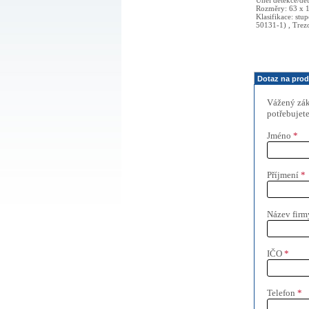
Úhel detekce/de
Rozměry: 63 x 
Klasifikace: stu
50131-1) , Trezor
Dotaz na prod