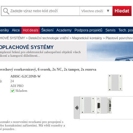
Všechno zboží
eníky
Akce
Hot deals
Školení
Academy
Podpora projektů
Servis
Tech. po
HOVÉ SYSTÉMY
>
Detekční technologie vnitřní
>
Magnetické kontakty
>
Plastové povrchov
OPLACHOVÉ SYSTÉMY
plexní řešení pro elektronické zabezpečení objektů všech
ikostí a kategorií důležitosti...
rchový svorkovnicový, 6 svorek, 2x NC, 2x tamper, 2x rezerva
ADISC-G2C2IND-W
)
:
24
ADI PRO
Skladem
ontakt s rezervními svorkami pro propojení s
ebo kontaktními zařízeními. Má větší rozměry a
vé pouzdro.