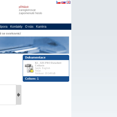
přihlásit
zaregistrovat
zapomenuté heslo
dpora
Kontakty
O nás
Kariéra
é se svorkovnicí
KL_ADI-PRO Datasheet
Contacts
Jazyk: English
Verze:
Velikost: 19 549 kB
Celkem: 1