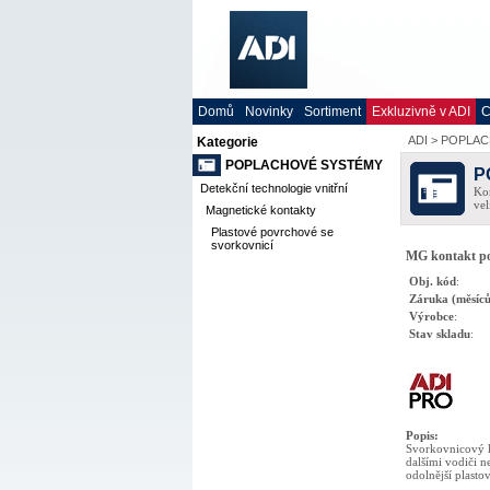
Domů
Novinky
Sortiment
Exkluzivně v ADI
C
ADI
>
POPLAC
Kategorie
POPLACHOVÉ SYSTÉMY
P
Detekční technologie vnitřní
Kom
vel
Magnetické kontakty
Plastové povrchové se
svorkovnicí
MG kontakt pov
Obj. kód
:
Záruka (měsíců
Výrobce
:
Stav skladu
:
Popis
:
Svorkovnicový k
dalšími vodiči n
odolnější plasto