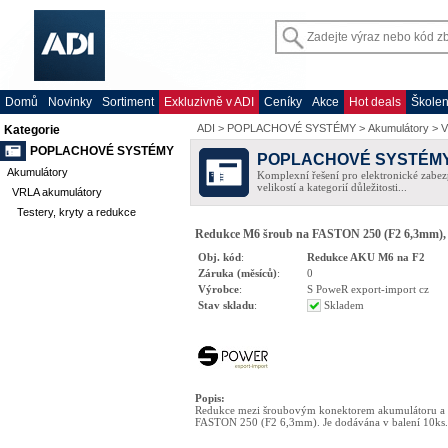
Domů
Novinky
Sortiment
Exkluzivně v ADI
Ceníky
Akce
Hot deals
Školen
ADI
>
POPLACHOVÉ SYSTÉMY
>
Akumulátory
>
V
Kategorie
POPLACHOVÉ SYSTÉMY
POPLACHOVÉ SYSTÉM
Akumulátory
Komplexní řešení pro elektronické zabez
velikostí a kategorií důležitosti...
VRLA akumulátory
Testery, kryty a redukce
Redukce M6 šroub na FASTON 250 (F2 6,3mm), 
Obj. kód
:
Redukce AKU M6 na F2
Záruka (měsíců)
:
0
Výrobce
:
S PoweR export-import cz
Stav skladu
:
Skladem
Popis
:
Redukce mezi šroubovým konektorem akumulátoru a
FASTON 250 (F2 6,3mm). Je dodávána v balení 10ks.