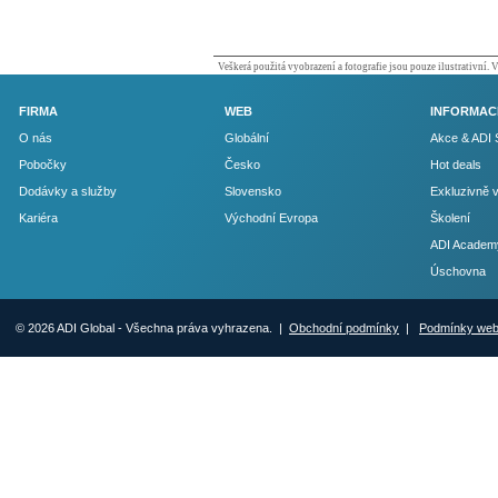
Veškerá použitá vyobrazení a fotografie jsou pouze ilustrativní.
FIRMA
WEB
INFORMAC
O nás
Globální
Akce & ADI 
Pobočky
Česko
Hot deals
Dodávky a služby
Slovensko
Exkluzivně 
Kariéra
Východní Evropa
Školení
ADI Academ
Úschovna
© 2026 ADI Global - Všechna práva vyhrazena. |
Obchodní podmínky
|
Podmínky we