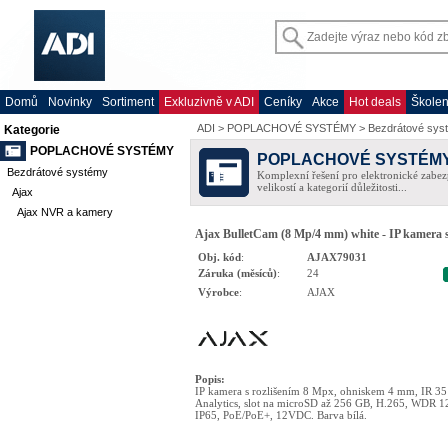
Domů
Novinky
Sortiment
Exkluzivně v ADI
Ceníky
Akce
Hot deals
Školen
ADI
>
POPLACHOVÉ SYSTÉMY
>
Bezdrátové sys
Kategorie
POPLACHOVÉ SYSTÉMY
POPLACHOVÉ SYSTÉM
Bezdrátové systémy
Komplexní řešení pro elektronické zabez
velikostí a kategorií důležitosti...
Ajax
Ajax NVR a kamery
Ajax BulletCam (8 Mp/4 mm) white - IP kamera s
Obj. kód
:
AJAX79031
Záruka (měsíců)
:
24
Výrobce
:
AJAX
Popis
:
IP kamera s rozlišením 8 Mpx, ohniskem 4 mm, IR 35
Analytics, slot na microSD až 256 GB, H.265, WDR 
IP65, PoE/PoE+, 12VDC. Barva bílá.