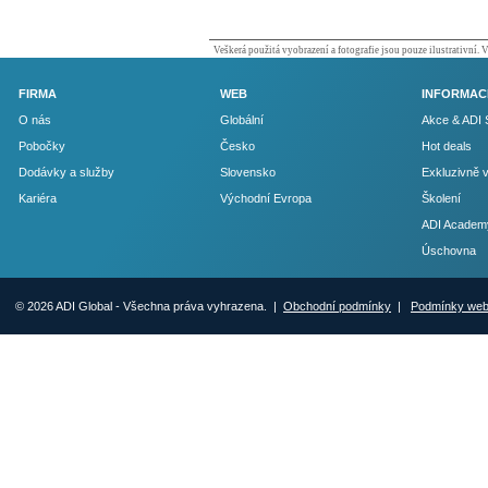
Veškerá použitá vyobrazení a fotografie jsou pouze ilustrativní.
FIRMA
WEB
INFORMAC
O nás
Globální
Akce & ADI 
Pobočky
Česko
Hot deals
Dodávky a služby
Slovensko
Exkluzivně 
Kariéra
Východní Evropa
Školení
ADI Academ
Úschovna
© 2026 ADI Global - Všechna práva vyhrazena. |
Obchodní podmínky
|
Podmínky we