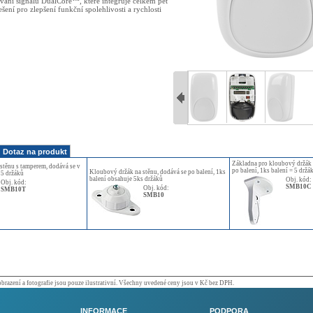
vání signálu DualCore™, které integruje celkem pět
šení pro zlepšení funkční spolehlivosti a rychlosti
Dotaz na produkt
Základna pro kloubový držák 
stěnu s tamperem, dodává se v
po balení, 1ks balení = 5 držá
Kloubový držák na stěnu, dodává se po balení, 1ks
 5 držáků
balení obsahuje 5ks držáků
Obj. kód:
Obj. kód:
SMB10C
Obj. kód:
SMB10T
SMB10
razení a fotografie jsou pouze ilustrativní. Všechny uvedené ceny jsou v Kč bez DPH.
INFORMACE
PODPORA