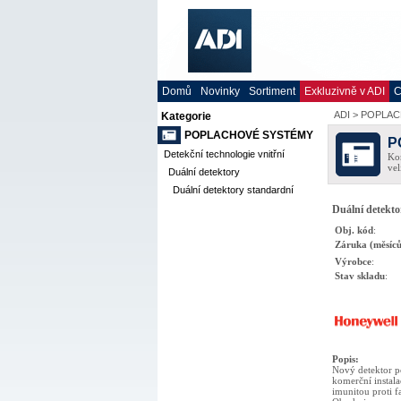
Domů
Novinky
Sortiment
Exkluzivně v ADI
C
ADI
>
POPLAC
Kategorie
POPLACHOVÉ SYSTÉMY
P
Detekční technologie vnitřní
Kom
vel
Duální detektory
Duální detektory standardní
Duální detekto
Obj. kód
:
Záruka (měsíců
Výrobce
:
Stav skladu
:
Popis
:
Nový detektor 
komerční instala
imunitou proti 