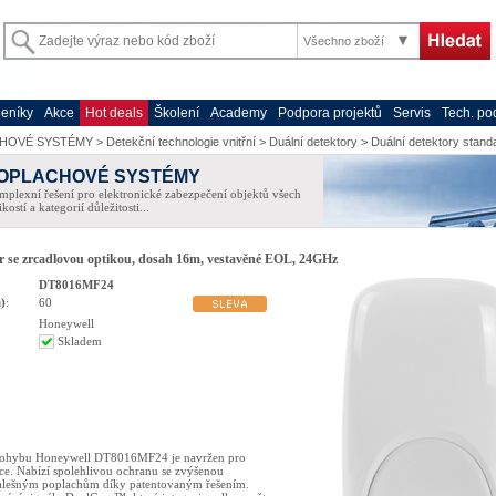
Všechno zboží
eníky
Akce
Hot deals
Školení
Academy
Podpora projektů
Servis
Tech. po
HOVÉ SYSTÉMY
>
Detekční technologie vnitřní
>
Duální detektory
>
Duální detektory stand
OPLACHOVÉ SYSTÉMY
plexní řešení pro elektronické zabezpečení objektů všech
ikostí a kategorií důležitosti...
r se zrcadlovou optikou, dosah 16m, vestavěné EOL, 24GHz
DT8016MF24
)
:
60
Honeywell
Skladem
pohybu Honeywell DT8016MF24 je navržen pro
ce. Nabízí spolehlivou ochranu se zvýšenou
falešným poplachům díky patentovaným řešením.