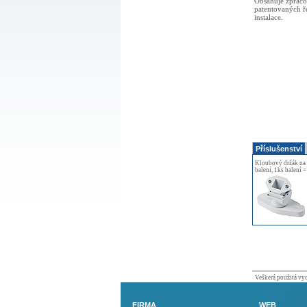
Obsahuje zpraco
patentovaných ře
instalace.
Příslušenství
Kloubový držák na 
balení, 1ks balení =
Veškerá použitá vyob
FIRMA
WEB