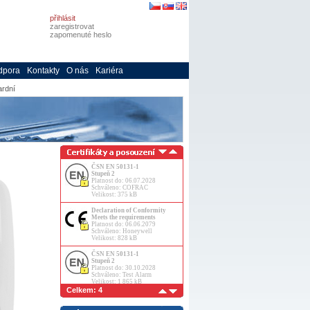
přihlásit
zaregistrovat
zapomenuté heslo
dpora
Kontakty
O nás
Kariéra
ardní
ČSN EN 50131-1
Stupeň 2
Platnost do: 06.07.2028
Schváleno: COFRAC
Velikost: 375 kB
Declaration of Conformity
Meets the requirements
Platnost do: 06.06.2079
Schváleno: Honeywell
Velikost: 828 kB
ČSN EN 50131-1
Stupeň 2
Platnost do: 30.10.2028
Schváleno: Test Alarm
Velikost: 1 865 kB
Celkem: 4
NBÚ
SS91=2