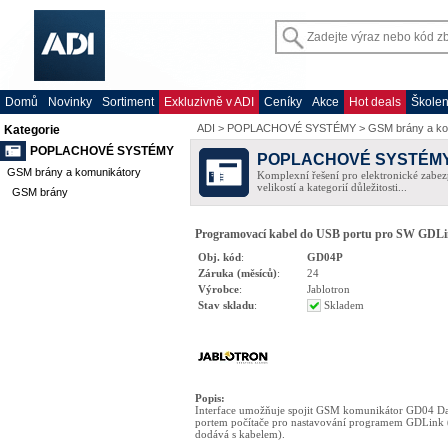
Domů
Novinky
Sortiment
Exkluzivně v ADI
Ceníky
Akce
Hot deals
Školen
ADI
>
POPLACHOVÉ SYSTÉMY
>
GSM brány a ko
Kategorie
POPLACHOVÉ SYSTÉMY
POPLACHOVÉ SYSTÉM
GSM brány a komunikátory
Komplexní řešení pro elektronické zabez
velikostí a kategorií důležitosti...
GSM brány
Programovací kabel do USB portu pro SW GDLi
Obj. kód
:
GD04P
Záruka (měsíců)
:
24
Výrobce
:
Jablotron
Stav skladu
:
Skladem
Popis
:
Interface umožňuje spojit GSM komunikátor GD04 D
portem počítače pro nastavování programem GDLink 
dodává s kabelem).