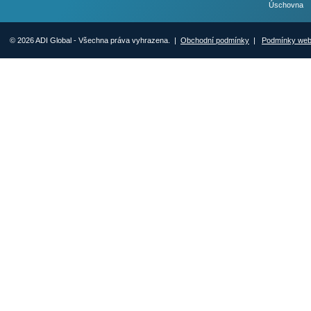
Úschovna
© 2026 ADI Global - Všechna práva vyhrazena. |
Obchodní podmínky
|
Podmínky we