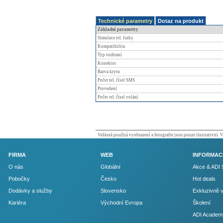
Technické parametry
Dotaz na produkt
Základní parametry
Simulace tel. linky
Kompatibilita
Typ rozhraní
Konektor
Barva krytu
Počet tel. čísel SMS
Provedení
Počet tel. čísel volání
Veškerá použitá vyobrazení a fotografie jsou pouze ilustrativní.
FIRMA
WEB
INFORMAC
O nás
Globální
Akce & ADI 
Pobočky
Česko
Hot deals
Dodávky a služby
Slovensko
Exkluzivně 
Kariéra
Východní Evropa
Školení
ADI Academ