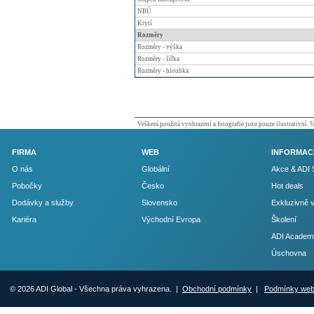
NBÚ
Krytí
Rozměry
Rozměry - výška
Rozměry - šířka
Rozměry - hloubka
Veškerá použitá vyobrazení a fotografie jsou pouze ilustrativní.
FIRMA
WEB
INFORMAC
O nás
Globální
Akce & ADI 
Pobočky
Česko
Hot deals
Dodávky a služby
Slovensko
Exkluzivně 
Kariéra
Východní Evropa
Školení
ADI Academ
Úschovna
© 2026 ADI Global - Všechna práva vyhrazena. |
Obchodní podmínky
|
Podmínky we