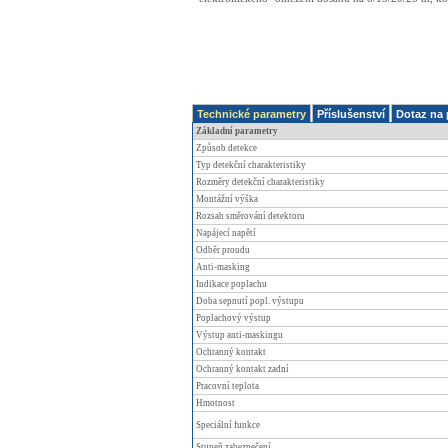
Technické parametry
Příslušenství
Dotaz na 
Základní parametry
Způsob detekce
Typ detekční charakteristiky
Rozměry detekční charakteristiky
Montážní výška
Rozsah směrování detektoru
Napájecí napětí
Odběr proudu
Anti-masking
Indikace poplachu
Doba sepnutí popl. výstupu
Poplachový výstup
Výstup anti-maskingu
Ochranný kontakt
Ochranný kontakt zadní
Pracovní teplota
Hmotnost
Speciální funkce
Stupeň zabezpečení