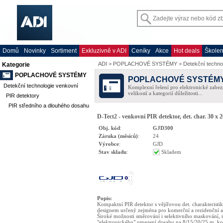
Domů
Novinky
Sortiment
Exkluzivně v ADI
Ceníky
Akce
Hot deals
Školen
ADI
>
POPLACHOVÉ SYSTÉMY
>
Detekční techno
Kategorie
POPLACHOVÉ SYSTÉMY
POPLACHOVÉ SYSTÉM
Detekční technologie venkovní
Komplexní řešení pro elektronické zabez
velikostí a kategorií důležitosti...
PIR detektory
PIR středního a dlouhého dosahu
D-Tect2 - venkovní PIR detektor, det. char. 30 x 
Obj. kód
:
GJD300
Záruka (měsíců)
:
24
Výrobce
:
GJD
Stav skladu
:
Skladem
Popis
:
Kompaktní PIR detektor s vějířovou det. charakteristi
designem určený zejména pro komerční a rezidenční a
Široké možnosti směrování i selektivního maskování,
"elektronického" omezení dosahu na 8/15/20/25 m, ko