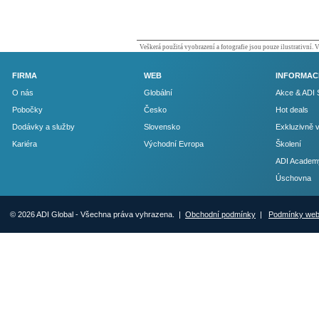
Veškerá použitá vyobrazení a fotografie jsou pouze ilustrativní.
FIRMA
WEB
INFORMAC
O nás
Globální
Akce & ADI 
Pobočky
Česko
Hot deals
Dodávky a služby
Slovensko
Exkluzivně 
Kariéra
Východní Evropa
Školení
ADI Academ
Úschovna
© 2026 ADI Global - Všechna práva vyhrazena. |
Obchodní podmínky
|
Podmínky we