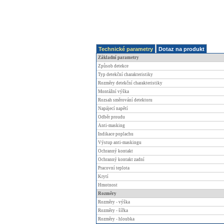
Technické parametry
Dotaz na produkt
Základní parametry
Způsob detekce
Typ detekční charakteristiky
Rozměry detekční charakteristiky
Montážní výška
Rozsah směrování detektoru
Napájecí napětí
Odběr proudu
Anti-masking
Indikace poplachu
Výstup anti-maskingu
Ochranný kontakt
Ochranný kontakt zadní
Pracovní teplota
Krytí
Hmotnost
Rozměry
Rozměry - výška
Rozměry - šířka
Rozměry - hloubka