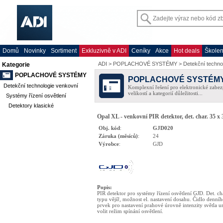
Domů
Novinky
Sortiment
Exkluzivně v ADI
Ceníky
Akce
Hot deals
Školen
ADI
>
POPLACHOVÉ SYSTÉMY
>
Detekční techno
Kategorie
POPLACHOVÉ SYSTÉMY
POPLACHOVÉ SYSTÉM
Detekční technologie venkovní
Komplexní řešení pro elektronické zabez
velikostí a kategorií důležitosti...
Systémy řízení osvětlení
Detektory klasické
Opal XL - venkovní PIR detektor, det. char. 35 x
Obj. kód
:
GJD020
Záruka (měsíců)
:
24
Výrobce
:
GJD
Popis
:
PIR detektor pro systémy řízení osvětlení GJD. Det. cha
typu vějíř, možnost el. nastavení dosahu. Čidlo denníh
prvek pro nastavení prahové úrovně intenzity světla 
volit režim spínání osvětlení.