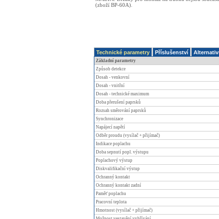
(zboží BP-60A).
Technické parametry
Příslušenství
Alternativ
Základní parametry
Způsob detekce
Dosah - venkovní
Dosah - vnitřní
Dosah - technické maximum
Doba přerušení paprsků
Rozsah směrování paprsků
Synchronizace
Napájecí napětí
Odběr proudu (vysílač + přijímač)
Indikace poplachu
Doba sepnutí popl. výstupu
Poplachový výstup
Diskvalifikační výstup
Ochranný kontakt
Ochranný kontakt zadní
Paměť poplachu
Pracovní teplota
Hmotnost (vysílač + přijímač)
Možnost vestavění vyhřívání