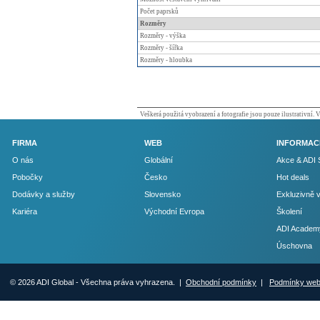
Počet paprsků
Rozměry
Rozměry - výška
Rozměry - šířka
Rozměry - hloubka
Veškerá použitá vyobrazení a fotografie jsou pouze ilustrativní.
FIRMA
WEB
INFORMAC
O nás
Globální
Akce & ADI 
Pobočky
Česko
Hot deals
Dodávky a služby
Slovensko
Exkluzivně 
Kariéra
Východní Evropa
Školení
ADI Academ
Úschovna
© 2026 ADI Global - Všechna práva vyhrazena. |
Obchodní podmínky
|
Podmínky we