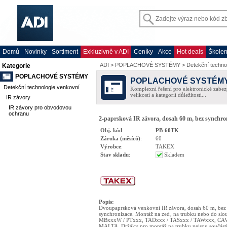
Domů
Novinky
Sortiment
Exkluzivně v ADI
Ceníky
Akce
Hot deals
Školen
ADI
>
POPLACHOVÉ SYSTÉMY
>
Detekční techno
Kategorie
POPLACHOVÉ SYSTÉMY
POPLACHOVÉ SYSTÉM
Detekční technologie venkovní
Komplexní řešení pro elektronické zabez
velikostí a kategorií důležitosti...
IR závory
IR závory pro obvodovou
ochranu
2-paprsková IR závora, dosah 60 m, bez synchro
Obj. kód
:
PB-60TK
Záruka (měsíců)
:
60
Výrobce
:
TAKEX
Stav skladu
:
Skladem
Popis
:
Dvoupaprsková venkovní IR závora, dosah 60 m, bez
synchronizace. Montáž na zeď, na trubku nebo do sl
MBxxxW / PTxxx, TADxxx / TASxxx / TAWxxx, CAV
MALTA. Držáky pro montáž na trubku nejsou součást