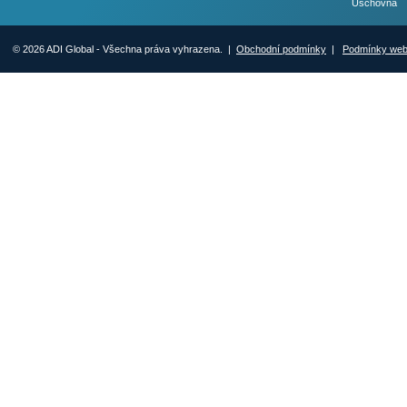
Úschovna
© 2026 ADI Global - Všechna práva vyhrazena. |
Obchodní podmínky
|
Podmínky we