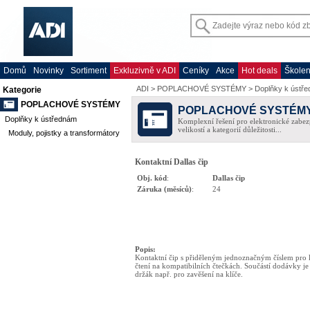
Domů
Novinky
Sortiment
Exkluzivně v ADI
Ceníky
Akce
Hot deals
Školen
ADI
>
POPLACHOVÉ SYSTÉMY
>
Doplňky k ústř
Kategorie
POPLACHOVÉ SYSTÉMY
POPLACHOVÉ SYSTÉM
Doplňky k ústřednám
Komplexní řešení pro elektronické zabez
velikostí a kategorií důležitosti...
Moduly, pojistky a transformátory
Kontaktní Dallas čip
Obj. kód
:
Dallas čip
Záruka (měsíců)
:
24
Popis
:
Kontaktní čip s přiděleným jednoznačným číslem pro 
čtení na kompatibilních čtečkách. Součástí dodávky je
držák např. pro zavěšení na klíče.