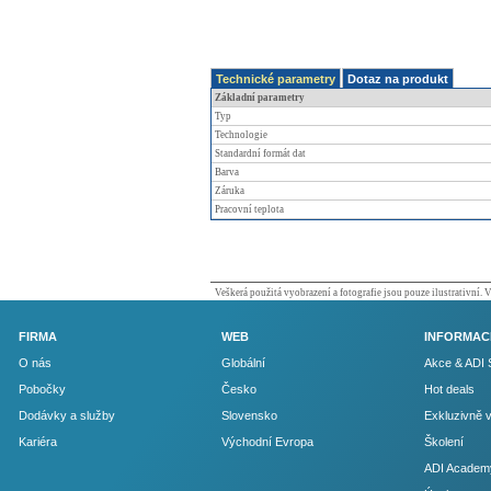
Technické parametry
Dotaz na produkt
Základní parametry
Typ
Technologie
Standardní formát dat
Barva
Záruka
Pracovní teplota
Veškerá použitá vyobrazení a fotografie jsou pouze ilustrativní.
FIRMA
WEB
INFORMAC
O nás
Globální
Akce & ADI 
Pobočky
Česko
Hot deals
Dodávky a služby
Slovensko
Exkluzivně 
Kariéra
Východní Evropa
Školení
ADI Academ