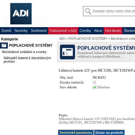
Domů
Novinky
Sortiment
Exkluzivně v ADI
Ceníky
Akce
Hot deals
Školen
ADI
>
POPLACHOVÉ SYSTÉMY
>
Bezdrátové ovlá
Kategorie
POPLACHOVÉ SYSTÉMY
POPLACHOVÉ SYSTÉM
Bezdrátové ovládání a zvonky
Komplexní řešení pro elektronické zabez
velikostí a kategorií důležitosti...
Náhradní baterie k bezdrátovým
prvkům
Lithiová baterie 12V pro MCT201, MCT201WP
Obj. kód
:
MCBAT2
Záruka (měsíců)
:
12
Stav skladu
:
Skladem
Popis
:
Náhradní lithiová baterie 12V (GP23AE) pro bezdráto
tlačítka MCT201, MCT201WP a RW-T50P868.
Technické parametry
Dotaz na produkt