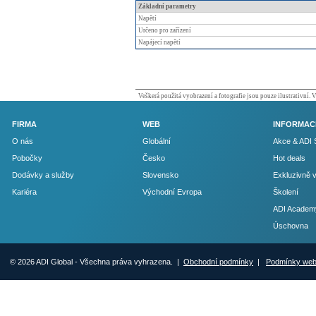
Základní parametry
Napětí
Určeno pro zařízení
Napájecí napětí
Veškerá použitá vyobrazení a fotografie jsou pouze ilustrativní.
FIRMA
WEB
INFORMAC
O nás
Globální
Akce & ADI 
Pobočky
Česko
Hot deals
Dodávky a služby
Slovensko
Exkluzivně 
Kariéra
Východní Evropa
Školení
ADI Academ
Úschovna
© 2026 ADI Global - Všechna práva vyhrazena. |
Obchodní podmínky
|
Podmínky we