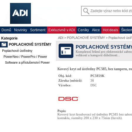
Domů
Novinky
Sortiment
Exkluzivně v ADI
Ceníky
Akce
Hot deals
Školen
ADI
>
POPLACHOVÉ SYSTÉMY
>
Poplachové úst
Kategorie
POPLACHOVÉ SYSTÉMY
POPLACHOVÉ SYSTÉM
Poplachové ústředny
Komplexní řešení pro elektronické zabez
velikostí a kategorií důležitosti...
PowerNeo / PowerPro / Power
Software a příslušenství Power
Kovový kryt od ústředny PC585, bez tamperu, r
Obj. kód
:
PC585SK
Záruka (měsíců)
:
36
Výrobce
:
DSC
Popis
:
Kovový kryt šroubovací od ústředny PC585 bez sabot
kontaktu, rozměry 200 x 230 x 75mm (šxvxh).