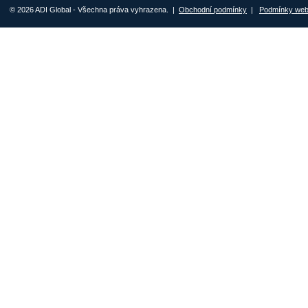
© 2026 ADI Global - Všechna práva vyhrazena. |
Obchodní podmínky
|
Podmínky we