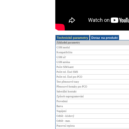
Technické parametry
Dotaz na produkt
Základní parametry
GSM modul
Kompatibilita
GSM síť
GSM anténa
Počet SIM karet
Počet tel. čísel SMS
Počet tel. čísel pro PCO
Test přenosové trasy
Přenosové formáty pro PCO
Sabotážní kontakt
Způsob naprogramování
Provedení
Barva
Napájení
Odběr - klidový
Odběr - max.
Pracovní teplota