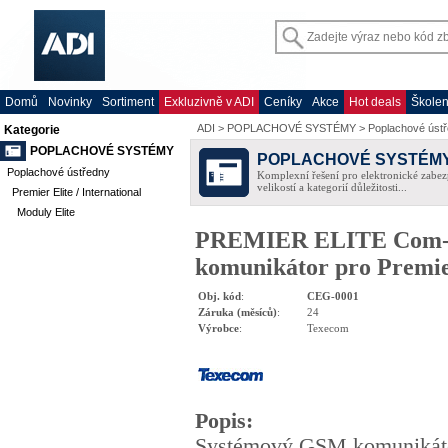
Domů
Novinky
Sortiment
Exkluzivně v ADI
Ceníky
Akce
Hot deals
Školen
ADI
>
POPLACHOVÉ SYSTÉMY
>
Poplachové úst
Kategorie
POPLACHOVÉ SYSTÉMY
POPLACHOVÉ SYSTÉM
Poplachové ústředny
Komplexní řešení pro elektronické zabez
velikostí a kategorií důležitosti...
Premier Elite / International
Moduly Elite
PREMIER ELITE Com-
komunikátor pro Premie
Obj. kód
:
CEG-0001
Záruka (měsíců)
:
24
Výrobce
:
Texecom
Popis
:
Systémový GSM komunikát