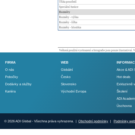
Třída prostředí
Speciální funkce
Rozměry
Rozměry - výška
Rozměry - šířka
Rozměry - hloubka
Veškerá použitá vyobrazení a fotografie jsou pouze ilustrativní.
FIRMA
WEB
INFORMAC
O nás
Globální
Akce & ADI 
Pobočky
Česko
Hot deals
Dodávky a služby
Slovensko
Exkluzivně 
Kariéra
Východní Evropa
Školení
ADI Academ
Úschovna
© 2026 ADI Global - Všechna práva vyhrazena. |
Obchodní podmínky
|
Podmínky we