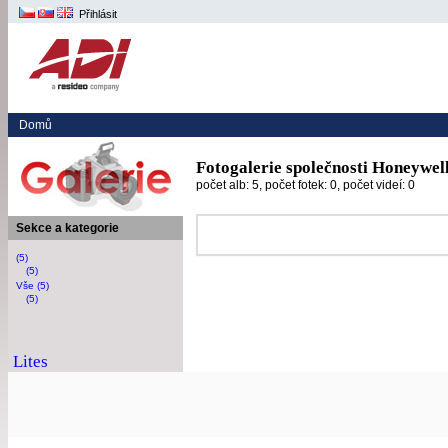
Přihlásit
Domů
Fotogalerie společnosti Honeywel
počet alb: 5, počet fotek: 0, počet videí: 0
Sekce a kategorie
(5)
(5)
Vše (5)
(5)
Lites