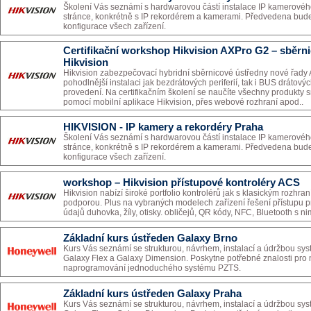
Školení Vás seznámí s hardwarovou částí instalace IP kamerovéh
stránce, konkrétně s IP rekordérem a kamerami. Předvedena bude 
konfigurace všech zařízení.
Certifikační workshop Hikvision AXPro G2 – sběrn
Hikvision
Hikvision zabezpečovací hybridní sběrnicové ústředny nové řady 
pohodlnější instalaci jak bezdrátových periferií, tak i BUS drátový
provedení. Na certifikačním školení se naučíte všechny produkty 
pomocí mobilní aplikace Hikvision, přes webové rozhraní apod..
HIKVISION - IP kamery a rekordéry Praha
Školení Vás seznámí s hardwarovou částí instalace IP kamerovéh
stránce, konkrétně s IP rekordérem a kamerami. Předvedena bude 
konfigurace všech zařízení.
workshop – Hikvision přístupové kontroléry ACS
Hikvision nabízí široké portfolio kontrolérů jak s klasickým rozh
podporou. Plus na vybraných modelech zařízení řešení přístupu p
údajů duhovka, žíly, otisky. obličejů, QR kódy, NFC, Bluetooth s n
Základní kurs ústředen Galaxy Brno
Kurs Vás seznámí se strukturou, návrhem, instalací a údržbou s
Galaxy Flex a Galaxy Dimension. Poskytne potřebné znalosti pro n
naprogramování jednoduchého systému PZTS.
Základní kurs ústředen Galaxy Praha
Kurs Vás seznámí se strukturou, návrhem, instalací a údržbou s