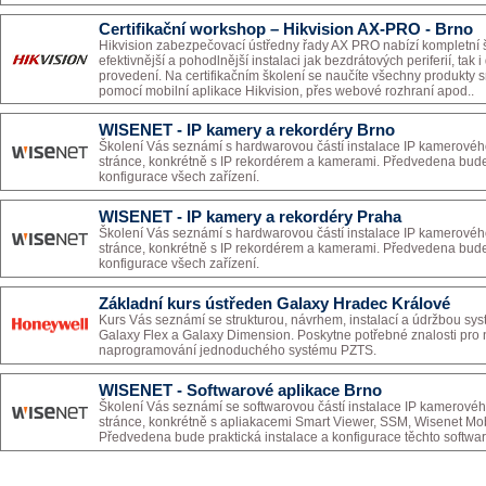
Certifikační workshop – Hikvision AX-PRO - Brno
Hikvision zabezpečovací ústředny řady AX PRO nabízí kompletní 
efektivnější a pohodlnější instalaci jak bezdrátových periferií, tak
provedení. Na certifikačním školení se naučíte všechny produkty 
pomocí mobilní aplikace Hikvision, přes webové rozhraní apod..
WISENET - IP kamery a rekordéry Brno
Školení Vás seznámí s hardwarovou částí instalace IP kamerové
stránce, konkrétně s IP rekordérem a kamerami. Předvedena bude 
konfigurace všech zařízení.
WISENET - IP kamery a rekordéry Praha
Školení Vás seznámí s hardwarovou částí instalace IP kamerové
stránce, konkrétně s IP rekordérem a kamerami. Předvedena bude 
konfigurace všech zařízení.
Základní kurs ústředen Galaxy Hradec Králové
Kurs Vás seznámí se strukturou, návrhem, instalací a údržbou s
Galaxy Flex a Galaxy Dimension. Poskytne potřebné znalosti pro n
naprogramování jednoduchého systému PZTS.
WISENET - Softwarové aplikace Brno
Školení Vás seznámí se softwarovou částí instalace IP kamerové
stránce, konkrétně s apliakacemi Smart Viewer, SSM, Wisenet Mob
Předvedena bude praktická instalace a konfigurace těchto softwar