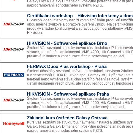
Galaxy Flex a Galaxy Dimension. Poskytne potřebné znalosti pro n
naprogramování jednoduchého systému PZTS.
Certifikační workshop – Hikvision Interkomy a dom
Hikvision video interkomy nabízí kompletní škálu produktů umožňuj
obousměrné zvukové a obrazové ověření vstupu. Na certifikačním
produkty snadno konfigurovat a spravovat pomocí platformy iVMS
Hikvision.
HIKVISION - Softwarové aplikace Brno
Školení Vás seznámí se softwarovou částí instalace IP kamerovéh
stránce, konkrétně s apliakacemi iVMS-4200, Hik-Connect a Hik
praktická instalace a konfigurace těchto softwarových apliací.
FERMAX Duox Plus workshop - Praha
Školení účastníky seznámí s návrhem, instalací i servisem 2drát
a videotelefonů DUOX PLUS od spol. Fermax. Ať už připravujete 
telefonů nebo výměnu stávajícího staršího řešení za nové, syst
čistým designem všech prvků, ale i svou jednoduchostí topologie i
HIKVISION - Softwarové aplikace Praha
Školení Vás seznámí se softwarovou částí instalace IP kamerovéh
stránce, konkrétně s apliakacemi iVMS-4200, Hik-Connect a Hik
praktická instalace a konfigurace těchto softwarových apliací.
Základní kurs ústředen Galaxy Ostrava
Kurs Vás seznámí se strukturou, návrhem, instalací a údržbou s
Galaxy Flex a Galaxy Dimension. Poskytne potřebné znalosti pro n
naprogramování jednoduchého systému PZTS.