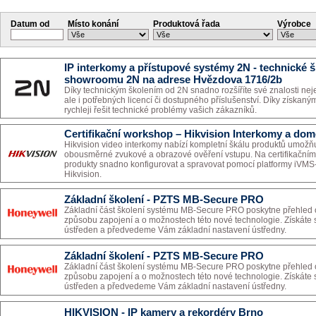
Datum od
Místo konání
Produktová řada
Výrobce
IP interkomy a přístupové systémy 2N - technické 
showroomu 2N na adrese Hvězdova 1716/2b
Díky technickým školením od 2N snadno rozšíříte své znalosti neje
ale i potřebných licencí či dostupného příslušenství. Díky získ
rychleji řešit technické problémy vašich zákazníků.
Certifikační workshop – Hikvision Interkomy a dom
Hikvision video interkomy nabízí kompletní škálu produktů umožňuj
obousměrné zvukové a obrazové ověření vstupu. Na certifikačním
produkty snadno konfigurovat a spravovat pomocí platformy iVMS
Hikvision.
Základní školení - PZTS MB-Secure PRO
Základní část školení systému MB-Secure PRO poskytne přehled 
způsobu zapojení a o možnostech této nové technologie. Získáte
ústředen a předvedeme Vám základní nastavení ústředny.
Základní školení - PZTS MB-Secure PRO
Základní část školení systému MB-Secure PRO poskytne přehled 
způsobu zapojení a o možnostech této nové technologie. Získáte
ústředen a předvedeme Vám základní nastavení ústředny.
HIKVISION - IP kamery a rekordéry Brno