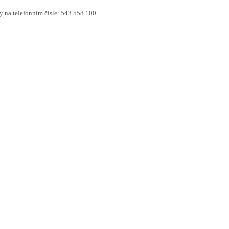
y na telefonním čísle: 543 558 100