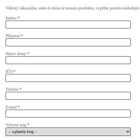
Vážený zákazníku, máte-li dotaz k tomuto produktu, vyplňte prosím následující
Jméno
*
Příjmení
*
Název firmy
*
IČO
*
Telefon
*
E-mail
*
Vyberte kraj
*