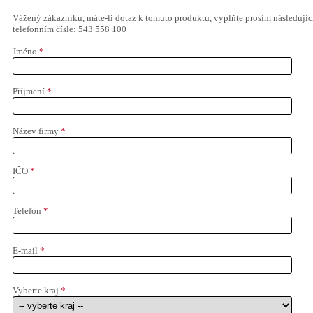
Vážený zákazníku, máte-li dotaz k tomuto produktu, vyplňte prosím následujíc
telefonním čísle: 543 558 100
Jméno
*
Příjmení
*
Název firmy
*
IČO
*
Telefon
*
E-mail
*
Vyberte kraj
*