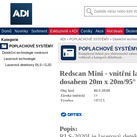
Domů
Novinky
Sortiment
Exkluzivně v ADI
Ceníky
Akce
Hot deals
Školen
ADI
>
POPLACHOVÉ SYSTÉMY
>
Detekční techno
Kategorie
POPLACHOVÉ SYSTÉMY
POPLACHOVÉ SYSTÉM
Detekční technologie venkovní
Komplexní řešení pro elektronické zabez
velikostí a kategorií důležitosti...
Laserové technologie
Laserové detektory RLS / GJD
Redscan Mini - vnitřní l
dosahem 20m x 20m/95°
Obj. kód
:
RLS-2020I
Záruka (měsíců)
:
24
Výrobce
:
OPTEX
Popis
:
RLS-2020I je laserový detek