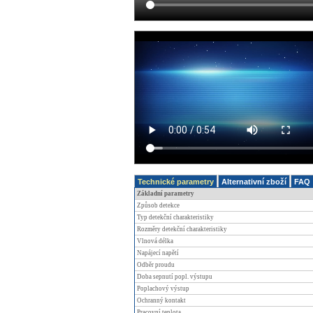
Technické parametry
Alternativní zboží
FAQ
Základní parametry
Způsob detekce
Typ detekční charakteristiky
Rozměry detekční charakteristiky
Vlnová délka
Napájecí napětí
Odběr proudu
Doba sepnutí popl. výstupu
Poplachový výstup
Ochranný kontakt
Pracovní teplota