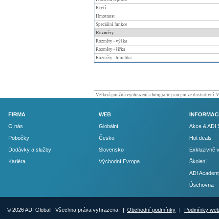
Krytí
Hmotnost
Speciální funkce
Rozměry
Rozměry - výška
Rozměry - šířka
Rozměry - hloubka
Veškerá použitá vyobrazení a fotografie jsou pouze ilustrativní.
FIRMA
WEB
INFORMAC
O nás
Globální
Akce & ADI 
Pobočky
Česko
Hot deals
Dodávky a služby
Slovensko
Exkluzivně 
Kariéra
Východní Evropa
Školení
ADI Academ
Úschovna
© 2026 ADI Global - Všechna práva vyhrazena. |
Obchodní podmínky
|
Podmínky we