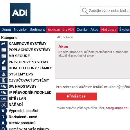
Domů
Novinky
Sortiment
Exkluzivně v ADI
Ceníky
Akce
Hot deals
Školen
Kategorie
KAMEROVÉ SYSTÉMY
POPLACHOVÉ SYSTÉMY
MB SECURE
PŘÍSTUPOVÉ SYSTÉMY
DOM. TELEFONY / ZÁMKY
SYSTÉMY EPS
OZVUČOVACÍ SYSTÉMY
SW NADSTAVBY
IP PŘEVODNÍKY/DOHLED
SÍTĚ / LAN
NÁŘADÍ
Výprodej - použité
Rozbalené - nové
Archiv produktů
Odměny za Vaše nákupy