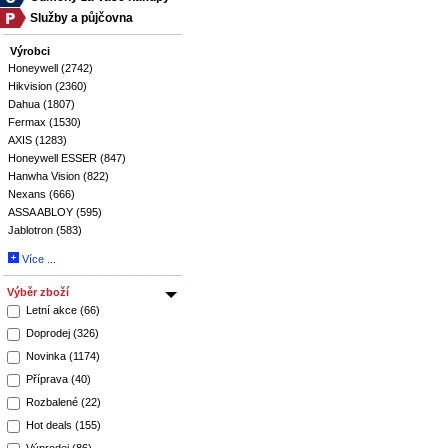
Služby a půjčovna
Výrobci
Honeywell (2742)
Hikvision (2360)
Dahua (1807)
Fermax (1530)
AXIS (1283)
Honeywell ESSER (847)
Hanwha Vision (822)
Nexans (666)
ASSA ABLOY (595)
Jablotron (583)
Více ...
Výběr zboží
Letní akce (66)
Doprodej (326)
Novinka (1174)
Příprava (40)
Rozbalené (22)
Hot deals (155)