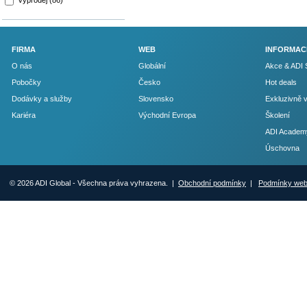
Výprodej (86)
FIRMA
WEB
INFORMAC
O nás
Globální
Akce & ADI 
Pobočky
Česko
Hot deals
Dodávky a služby
Slovensko
Exkluzivně 
Kariéra
Východní Evropa
Školení
ADI Academ
Úschovna
© 2026 ADI Global - Všechna práva vyhrazena. |
Obchodní podmínky
|
Podmínky we