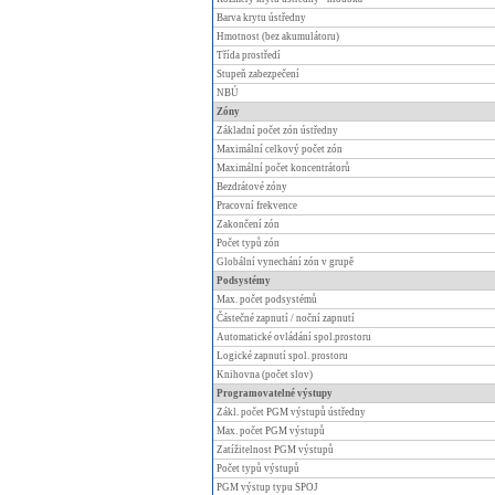
Barva krytu ústředny
Hmotnost (bez akumulátoru)
Třída prostředí
Stupeň zabezpečení
NBÚ
Zóny
Základní počet zón ústředny
Maximální celkový počet zón
Maximální počet koncentrátorů
Bezdrátové zóny
Pracovní frekvence
Zakončení zón
Počet typů zón
Globální vynechání zón v grupě
Podsystémy
Max. počet podsystémů
Částečné zapnutí / noční zapnutí
Automatické ovládání spol.prostoru
Logické zapnutí spol. prostoru
Knihovna (počet slov)
Programovatelné výstupy
Zákl. počet PGM výstupů ústředny
Max. počet PGM výstupů
Zatížitelnost PGM výstupů
Počet typů výstupů
PGM výstup typu SPOJ