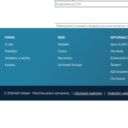
Komunikátor pro VTS
Veškerá použitá vyobrazení a fotografie jsou pouze ilustrativní.
FIRMA
WEB
INFORMAC
O nás
Globální
Akce & ADI 
Pobočky
Česko
Hot deals
Dodávky a služby
Slovensko
Exkluzivně 
Kariéra
Východní Evropa
Školení
ADI Academ
Úschovna
© 2026 ADI Global - Všechna práva vyhrazena. |
Obchodní podmínky
|
Podmínky we