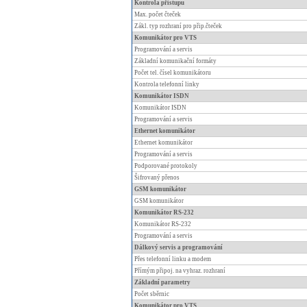
Kontrola přístupu
Max. počet čteček
Zákl. typ rozhraní pro přip.čteček
Komunikátor pro VTS
Programování a servis
Základní komunikační formáty
Počet tel. čísel komunikátoru
Kontrola telefonní linky
Komunikátor ISDN
Komunikátor ISDN
Programování a servis
Ethernet komunikátor
Ethernet komunikátor
Programování a servis
Podporované protokoly
Šifrovaný přenos
GSM komunikátor
GSM komunikátor
Komunikátor RS-232
Komunikátor RS-232
Programování a servis
Dálkový servis a programování
Přes telefonní linku a modem
Přímým připoj. na vyhraz. rozhraní
Základní parametry
Počet sběrnic
Komunikátor pro VTS