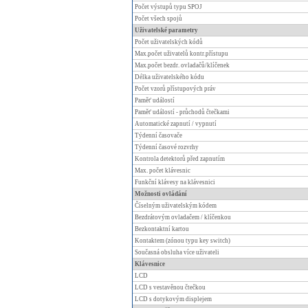
Počet výstupů typu SPOJ
Počet všech spojů
Uživatelské parametry
Počet uživatelských kódů
Max.počet uživatelů kontr.přístupu
Max.počet bezdr. ovladačů/klíčenek
Délka uživatelského kódu
Počet vzorů přístupových práv
Paměť událostí
Paměť událostí - průchodů čtečkami
Automatické zapnutí / vypnutí
Týdenní časovače
Týdenní časové rozvrhy
Kontrola detektorů před zapnutím
Max. počet klávesnic
Funkční klávesy na klávesnici
Možnosti ovládání
Číselným uživatelským kódem
Bezdrátovým ovladačem / klíčenkou
Bezkontaktní kartou
Kontaktem (zónou typu key switch)
Současná obsluha více uživateli
Klávesnice
LCD
LCD s vestavěnou čtečkou
LCD s dotykovým displejem