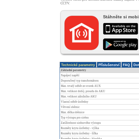
CCTV.
Stáhněte si mobil
Technické parametry
Příslušenství
FAQ
Dot
Základní parametry
Napájecí napětí
Doporučený typ transformátoru
Max. trvalý odběr ze svorek AUX
Max. velikost dobíj. proudu do AKU
Max. velikost záložního AKU
Vlastní odběr ústředny
Větvení sběrnic
Max. délka sběrnice
Typ výstupu pro sirénu
Zatížitelnost sirénového výstupu
Rozměry krytu ústředny - výška
Rozměry krytu ústředny - šířka
Rozměry krytu ústředny - hloubka