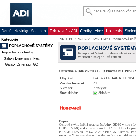
Domů
Novinky
Sortiment
Exkluzivně v ADI
Ceníky
Akce
Hot deals
Školen
ADI
>
POPLACHOVÉ SYSTÉMY
>
Poplachové úst
Kategorie
POPLACHOVÉ SYSTÉMY
POPLACHOVÉ SYSTÉM
Poplachové ústředny
Komplexní řešení pro elektronické zabez
velikostí a kategorií důležitosti...
Galaxy Dimension / Flex
Galaxy Dimension GD
Ústředna GD48 v kitu s LCD klávesnicí CP050
Obj. kód
:
GALAXYGD-48 KITCP050
Záruka (měsíců)
:
24
Výrobce
:
Honeywell
Stav skladu
:
Skladem
Popis
:
Cenově zvýhodněná sestava ústředny GD48 v kitu s L
CP050 (MK8) a akumulátorem UT12180. Optické př
BREAK-TDW-4C-BOX/12-24 a BREAK-RDW-4C-BO
výrobce Metel pro sběrnici ústředen Galaxy najdete v 