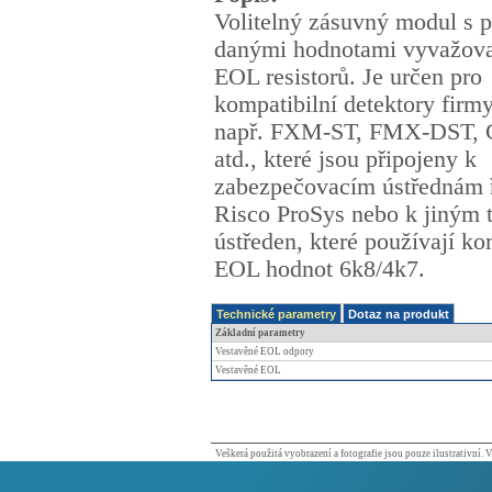
Volitelný zásuvný modul s 
danými hodnotami vyvažov
EOL resistorů. Je určen pro
kompatibilní detektory firm
např. FXM-ST, FMX-DST,
atd., které jsou připojeny k
zabezpečovacím ústřednám 
Risco ProSys nebo k jiným
ústředen, které používají k
EOL hodnot 6k8/4k7.
Technické parametry
Dotaz na produkt
Základní parametry
Vestavěné EOL odpory
Vestavěné EOL
Veškerá použitá vyobrazení a fotografie jsou pouze ilustrativní.