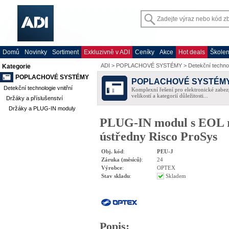
Domů
Novinky
Sortiment
Exkluzivně v ADI
Ceníky
Akce
Hot deals
Školen
ADI
>
POPLACHOVÉ SYSTÉMY
>
Detekční technol
Kategorie
POPLACHOVÉ SYSTÉMY
POPLACHOVÉ SYSTÉM
Detekční technologie vnitřní
Komplexní řešení pro elektronické zabez
velikostí a kategorií důležitosti...
Držáky a příslušenství
Držáky a PLUG-IN moduly
PLUG-IN modul s EOL re
ústředny Risco ProSys
Obj. kód
:
PEU-J
Záruka (měsíců)
:
24
Výrobce
:
OPTEX
Stav skladu
:
Skladem
Popis
: