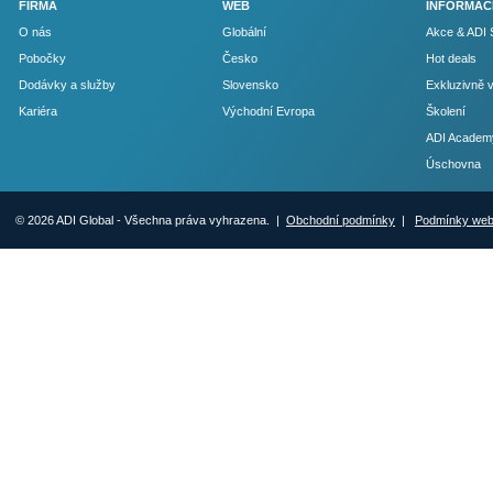
FIRMA
WEB
INFORMAC
O nás
Globální
Akce & ADI 
Pobočky
Česko
Hot deals
Dodávky a služby
Slovensko
Exkluzivně 
Kariéra
Východní Evropa
Školení
ADI Academ
Úschovna
© 2026 ADI Global - Všechna práva vyhrazena. |
Obchodní podmínky
|
Podmínky we