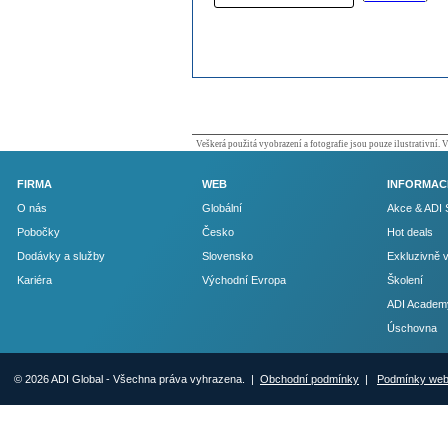
Veškerá použitá vyobrazení a fotografie jsou pouze ilustrativní.
FIRMA
WEB
INFORMAC
O nás
Globální
Akce & ADI 
Pobočky
Česko
Hot deals
Dodávky a služby
Slovensko
Exkluzivně 
Kariéra
Východní Evropa
Školení
ADI Academ
Úschovna
© 2026 ADI Global - Všechna práva vyhrazena. |
Obchodní podmínky
|
Podmínky we