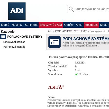
Domů
Novinky
Sortiment
Exkluzivně v ADI
Ceníky
Akce
Hot deals
Školen
ADI
>
POPLACHOVÉ SYSTÉMY
>
Propojovací kra
Kategorie
POPLACHOVÉ SYSTÉMY
POPLACHOVÉ SYSTÉM
Propojovací krabice
Komplexní řešení pro elektronické zabez
velikostí a kategorií důležitosti...
Povrchová montáž
Plastová povrchová propojovací krabice, 10 šrou
Obj. kód
:
RKZ113
Záruka (měsíců)
:
24
Výrobce
:
Asita
Stav skladu
:
Skladem
Popis
:
Propojovací krabice s povrchovou montáží určená pro
většího množství kabelů ať již napájecích nebo zónov
slaboproudých instalacích. Ochranný kontakt řešen m