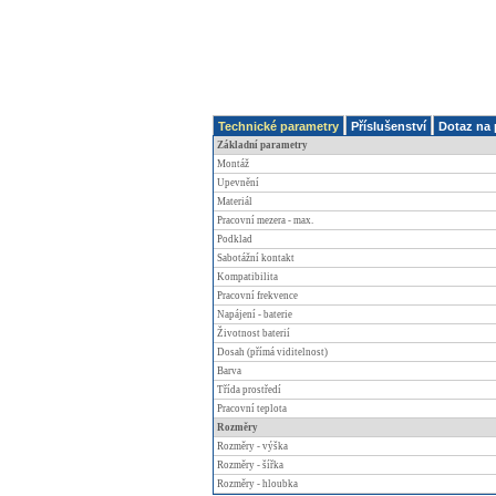
Technické parametry
Příslušenství
Dotaz na 
Základní parametry
Montáž
Upevnění
Materiál
Pracovní mezera - max.
Podklad
Sabotážní kontakt
Kompatibilita
Pracovní frekvence
Napájení - baterie
Životnost baterií
Dosah (přímá viditelnost)
Barva
Třída prostředí
Pracovní teplota
Rozměry
Rozměry - výška
Rozměry - šířka
Rozměry - hloubka