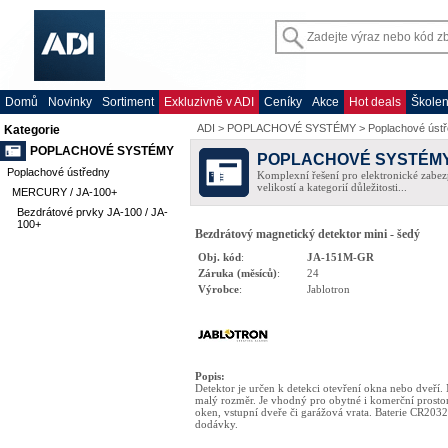
Domů
Novinky
Sortiment
Exkluzivně v ADI
Ceníky
Akce
Hot deals
Školen
ADI
>
POPLACHOVÉ SYSTÉMY
>
Poplachové úst
Kategorie
POPLACHOVÉ SYSTÉMY
POPLACHOVÉ SYSTÉM
Poplachové ústředny
Komplexní řešení pro elektronické zabez
velikostí a kategorií důležitosti...
MERCURY / JA-100+
Bezdrátové prvky JA-100 / JA-
100+
Bezdrátový magnetický detektor mini - šedý
Obj. kód
:
JA-151M-GR
Záruka (měsíců)
:
24
Výrobce
:
Jablotron
Popis
:
Detektor je určen k detekci otevření okna nebo dveří.
malý rozměr. Je vhodný pro obytné i komerční prosto
oken, vstupní dveře či garážová vrata. Baterie CR2032
dodávky.