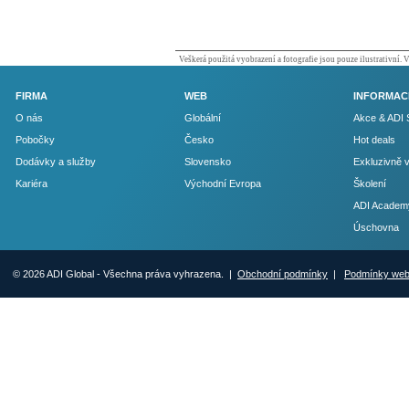
Veškerá použitá vyobrazení a fotografie jsou pouze ilustrativní.
FIRMA
WEB
INFORMAC
O nás
Globální
Akce & ADI 
Pobočky
Česko
Hot deals
Dodávky a služby
Slovensko
Exkluzivně 
Kariéra
Východní Evropa
Školení
ADI Academ
Úschovna
© 2026 ADI Global - Všechna práva vyhrazena. |
Obchodní podmínky
|
Podmínky we