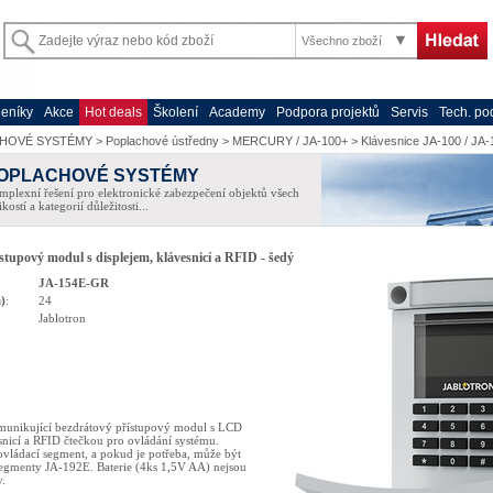
Všechno zboží
eníky
Akce
Hot deals
Školení
Academy
Podpora projektů
Servis
Tech. po
HOVÉ SYSTÉMY
>
Poplachové ústředny
>
MERCURY / JA-100+
>
Klávesnice JA-100 / JA-
OPLACHOVÉ SYSTÉMY
plexní řešení pro elektronické zabezpečení objektů všech
ikostí a kategorií důležitosti...
stupový modul s displejem, klávesnicí a RFID - šedý
JA-154E-GR
)
:
24
Jablotron
unikující bezdrátový přístupový modul s LCD
snicí a RFID čtečkou pro ovládání systému.
ovládací segment, a pokud je potřeba, může být
egmenty JA-192E. Baterie (4ks 1,5V AA) nejsou
.