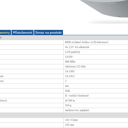
ametry
Příslušenství
Dotaz na produkt
ry
RFID ovládací čtečka s LCD klávesnicí
4x 1,5V AA alkalická
LCD grafický
JA100
868
MHz
Jablotron 125 kHz
JA-190J
sek
JA-191J
áves
2
ano
šedá
II - vnitřní všeobecné
lnost)
až 300 m
350
g
možnost ext. napájení
145+15mm
102
mm