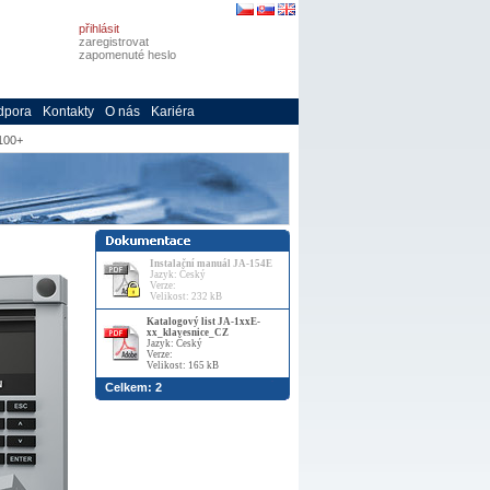
přihlásit
zaregistrovat
zapomenuté heslo
dpora
Kontakty
O nás
Kariéra
100+
Instalační manuál JA-154E
Jazyk: Český
Verze:
Velikost: 232 kB
Katalogový list JA-1xxE-
xx_klavesnice_CZ
Jazyk: Český
Verze:
Velikost: 165 kB
Celkem: 2