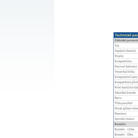
Technické par
Základní paramet
Typ
Napájení (baterie)
Displej
Kompatibilita
Pracovní frekvence
Vestavěná čtečka
Kompatibilní karty
Kompatibilní přívě
Počet funkčních kl
Sabotážní kontakt
Barva
Třída prostředí
Dosah (přímá vidite
Hmotnost
Speciální funkce
Rozměry
Rozměry - výška
Rozměry - šířka