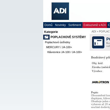
Domů
Novinky
Sortiment
Exkluzivně v ADI
C
ADI
>
POPLAC
Kategorie
POPLACHOVÉ SYSTÉMY
P
Poplachové ústředny
Kom
vel
MERCURY / JA-100+
Klávesnice JA-100 / JA-100+
Bezdrátový pří
Obj. kód
:
Záruka (měsíců
Výrobce
:
Popis
:
Obousměrně kom
displejem, kláve
Obsahuje jeden 
vybaven až 20 s
součástí dodávky