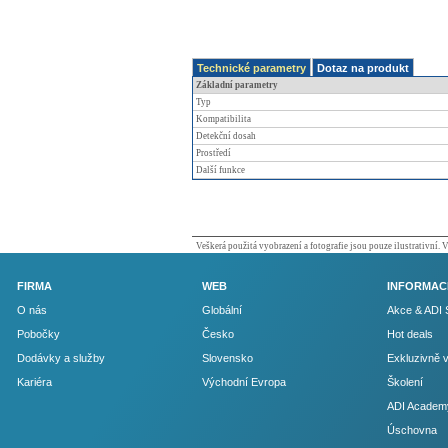
Technické parametry
Dotaz na produkt
Základní parametry
Typ
Kompatibilita
Detekční dosah
Prostředí
Další funkce
Veškerá použitá vyobrazení a fotografie jsou pouze ilustrativní.
FIRMA
WEB
INFORMAC
O nás
Globální
Akce & ADI 
Pobočky
Česko
Hot deals
Dodávky a služby
Slovensko
Exkluzivně 
Kariéra
Východní Evropa
Školení
ADI Academ
Úschovna