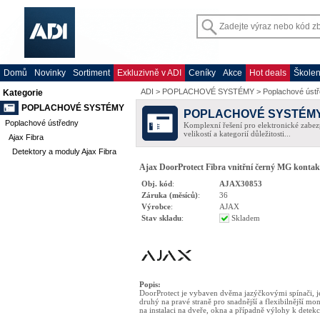
Domů
Novinky
Sortiment
Exkluzivně v ADI
Ceníky
Akce
Hot deals
Školen
ADI
>
POPLACHOVÉ SYSTÉMY
>
Poplachové úst
Kategorie
POPLACHOVÉ SYSTÉMY
POPLACHOVÉ SYSTÉM
Poplachové ústředny
Komplexní řešení pro elektronické zabez
velikostí a kategorií důležitosti...
Ajax Fibra
Detektory a moduly Ajax Fibra
Ajax DoorProtect Fibra vnitřní černý MG kontakt 
Obj. kód
:
AJAX30853
Záruka (měsíců)
:
36
Výrobce
:
AJAX
Stav skladu
:
Skladem
Popis
:
DoorProtect je vybaven dvěma jazýčkovými spínači, j
druhý na pravé straně pro snadnější a flexibilnější mon
na instalaci na dveře, okna a případně výlohy k detekc