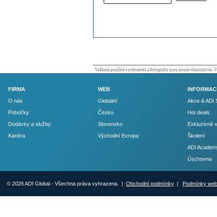
Veškerá použitá vyobrazení a fotografie jsou pouze ilustrativní.
FIRMA
WEB
INFORMAC
O nás
Globální
Akce & ADI 
Pobočky
Česko
Hot deals
Dodávky a služby
Slovensko
Exkluzivně 
Kariéra
Východní Evropa
Školení
ADI Academ
Úschovna
© 2026 ADI Global - Všechna práva vyhrazena. |
Obchodní podmínky
|
Podmínky we