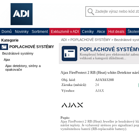
Domů
Novinky
Sortiment
Exkluzivně v ADI
Ceníky
Akce
Hot deals
Školen
ADI
>
POPLACHOVÉ SYSTÉMY
>
Bezdrátové sys
Kategorie
POPLACHOVÉ SYSTÉMY
POPLACHOVÉ SYSTÉM
Bezdrátové systémy
Komplexní řešení pro elektronické zabez
velikostí a kategorií důležitosti...
Ajax
Ajax detektory, sirény a
opakovače
Ajax FireProtect 2 RB (Heat) white-Detektor nárů
Obj. kód
:
AJAX63208
Záruka (měsíců)
:
24
Výrobce
:
AJAX
Popis
:
Ajax FireProtect 2 RB (Heat) Jeweller je bezdrátový hlá
nárůst teploty. Je vybavený sirénou pro signalizaci po
vyměnitelnou baterií (RB-replaceable battery).