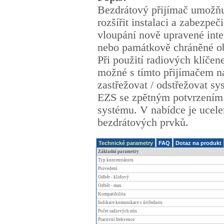
Bezdrátový přijímač umožň
rozšířit instalaci a zabezpeči
vloupání nově upravené inte
nebo památkově chráněné ob
Při použití radiových klíčen
možné s tímto přijímačem n
zastřežovat / odstřežovat sy
EZS se zpětným potvrzením 
systému. V nabídce je ucele
bezdrátových prvků.
Technické parametry
FAQ
Dotaz na produkt
Základní parametry
Typ koncentrátoru
Provedení
Odběr - klidový
Odběr - max.
Kompatibilita
Indikace komunikace s ústřednou
Počet radiových zón
Pracovní frekvence