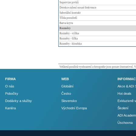
Supervize prvků
Detekce rušení nosné frekvence
Sabotážní kontakt
Třída prostředí
Barva krytu
Rozměry
Rozměry - výška
Rozměry - šířka
Rozměry - hloubka
Veškerá použitá vyobrazení a fotografie jsou pouze ilustrativní.
FIRMA
WEB
INFORMAC
O nás
Globální
Akce & ADI 
Pobočky
Česko
Hot deals
Dodávky a služby
Slovensko
Exkluzivně 
Kariéra
Východní Evropa
Školení
ADI Academ
Úschovna