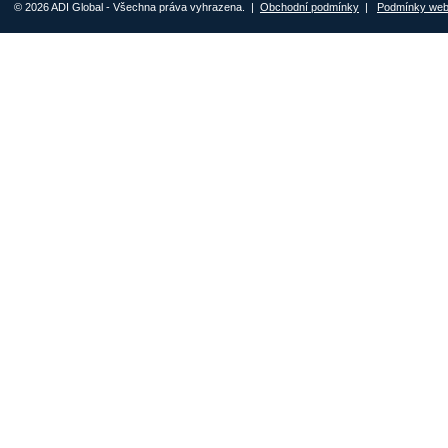
© 2026 ADI Global - Všechna práva vyhrazena. |
Obchodní podmínky
|
Podmínky we