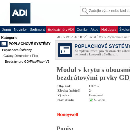
Domů
Novinky
Sortiment
Exkluzivně v ADI
Ceníky
Akce
Hot deals
Školen
ADI
>
POPLACHOVÉ SYSTÉMY
>
Poplachové úst
Kategorie
POPLACHOVÉ SYSTÉMY
POPLACHOVÉ SYSTÉM
Poplachové ústředny
Komplexní řešení pro elektronické zabez
velikostí a kategorií důležitosti...
Galaxy Dimension / Flex
Bezdráty pro GD/Flex/Flex+ V3
Modul v krytu s obousm
bezdrátovými prvky GD,
Obj. kód
:
C079-2
Záruka (měsíců)
:
24
Výrobce
:
Honeywell
Stav skladu
:
Skladem
Popis
: