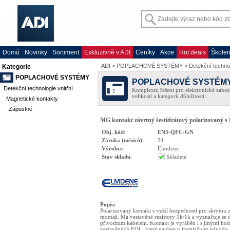
Domů
Novinky
Sortiment
Exkluzivně v ADI
Ceníky
Akce
Hot deals
Školen
ADI
>
POPLACHOVÉ SYSTÉMY
>
Detekční technol
Kategorie
POPLACHOVÉ SYSTÉMY
POPLACHOVÉ SYSTÉM
Detekční technologie vnitřní
Komplexní řešení pro elektronické zabez
velikostí a kategorií důležitosti...
Magnetické kontakty
Zápustné
MG kontakt závrtný šestidrátový polarizovaný 
Obj. kód
:
EN3-QFC-GN
Záruka (měsíců)
:
24
Výrobce
:
Elmdene
Stav skladu
:
Skladem
Popis
:
Polarizovaný kontakt s vyšší bezpečností pro skrytou
montáž. Má vestavěné rezistory 1k/1k a vyznačuje se 
přívodním kabelem. Kontakt je vyráběn i s jinými ho
vestavěných EOL, které najdete v instalačním návodu.