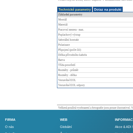
Technické parametry
Dotaz na produkt
Základní parametry
Montáž
Materiál
Pracovní mezera - max.
Poplachový výstup
Sabotážní kontakt
Polarizace
Připojení (počet žil)
Délka přívodního kabelu
Barva
Třída prostředí
Rozměry - průměr
Rozměry - délka
Vestavěné EOL
Vestavěné EOL odpory
Veškerá použitá vyobrazení a fotografie jsou pouze ilustrativní.
FIRMA
WEB
INFORMAC
O nás
Globální
Akce & ADI 