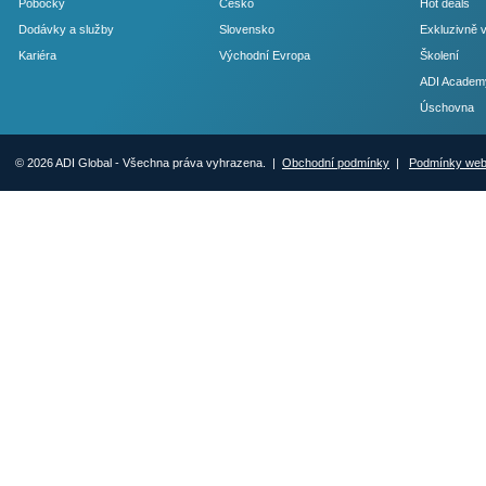
Pobočky
Česko
Hot deals
Dodávky a služby
Slovensko
Exkluzivně 
Kariéra
Východní Evropa
Školení
ADI Academ
Úschovna
© 2026 ADI Global - Všechna práva vyhrazena. |
Obchodní podmínky
|
Podmínky we