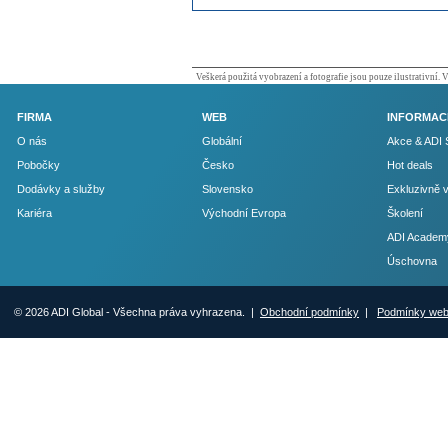
Veškerá použitá vyobrazení a fotografie jsou pouze ilustrativní.
FIRMA
WEB
INFORMAC
O nás
Globální
Akce & ADI 
Pobočky
Česko
Hot deals
Dodávky a služby
Slovensko
Exkluzivně 
Kariéra
Východní Evropa
Školení
ADI Academ
Úschovna
© 2026 ADI Global - Všechna práva vyhrazena. |
Obchodní podmínky
|
Podmínky we