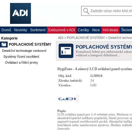
Domů
Novinky
Sortiment
Exkluzivně v ADI
Ceníky
Akce
Hot deals
Školen
ADI
>
POPLACHOVÉ SYSTÉMY
>
Detekční techno
Kategorie
POPLACHOVÉ SYSTÉMY
POPLACHOVÉ SYSTÉM
Detekční technologie venkovní
Komplexní řešení pro elektronické zabez
velikostí a kategorií důležitosti...
Systémy řízení osvětlení
Ovládací a řídící prvky
DygiZone - 4-zónový LCD ovládací panel systému 
Obj. kód
:
GJD910
Záruka (měsíců)
:
24
Výrobce
:
GJD
Popis
:
LCD ovládací panel pro 1-4 světelné zóny. Možnost v
akustické/optické indikace poplachů, řízení provozu s
zapnutí/vypnutí osvětlovacích prvků. Akustická indik
bzučákem nebo namluvenou zprávou. Hodiny reálného
časovače.