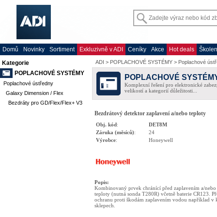
Domů
Novinky
Sortiment
Exkluzivně v ADI
Ceníky
Akce
Hot deals
Školen
ADI
>
POPLACHOVÉ SYSTÉMY
>
Poplachové úst
Kategorie
POPLACHOVÉ SYSTÉMY
POPLACHOVÉ SYSTÉM
Poplachové ústředny
Komplexní řešení pro elektronické zabez
velikostí a kategorií důležitosti...
Galaxy Dimension / Flex
Bezdráty pro GD/Flex/Flex+ V3
Bezdrátový detektor zaplavení a/nebo teploty
Obj. kód
:
DET8M
Záruka (měsíců)
:
24
Výrobce
:
Honeywell
Popis
:
Kombinovaný prvek chránící před zaplavením a/nebo
teploty (nutná sonda T280R) včetně baterie CR123. Př
ochranu proti škodám zaplavením vodou například v 
sklepech.