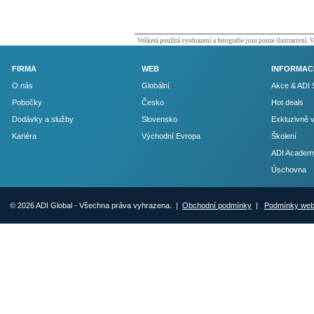
Veškerá použitá vyobrazení a fotografie jsou pouze ilustrativní.
FIRMA
WEB
INFORMAC
O nás
Globální
Akce & ADI 
Pobočky
Česko
Hot deals
Dodávky a služby
Slovensko
Exkluzivně 
Kariéra
Východní Evropa
Školení
ADI Academ
Úschovna
© 2026 ADI Global - Všechna práva vyhrazena. |
Obchodní podmínky
|
Podmínky we