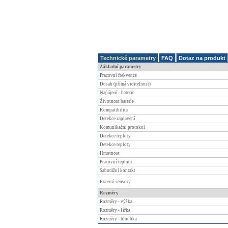
Technické parametry
FAQ
Dotaz na produkt
Základní parametry
Pracovní frekvence
Dosah (přímá viditelnost)
Napájení - baterie
Životnost baterie
Kompatibilita
Detekce zaplavení
Komunikační protokol
Detekce teploty
Detekce teploty
Hmotnost
Pracovní teplota
Sabotážní kontakt
Externí sensory
Rozměry
Rozměry - výška
Rozměry - šířka
Rozměry - hloubka